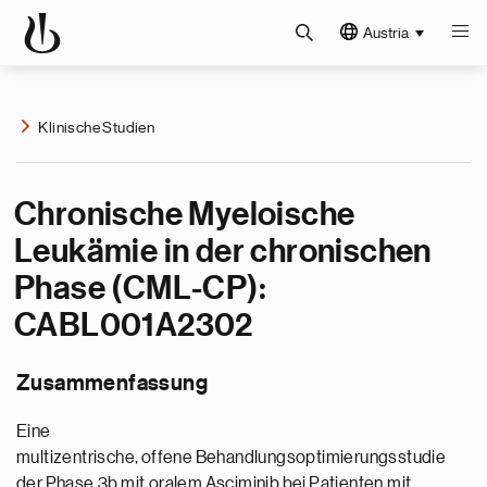
Austria
Klinische Studien
Chronische Myeloische
Leukämie in der chronischen
Phase (CML-CP):
CABL001A2302
Zusammenfassung
Eine
multizentrische, offene Behandlungsoptimierungsstudie
der Phase 3b mit oralem Asciminib bei Patienten mit