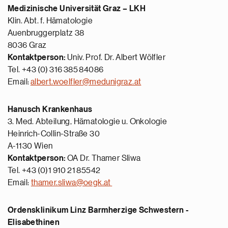
Medizinische Universität Graz – LKH
Klin. Abt. f. Hämatologie
Auenbruggerplatz 38
8036 Graz
Kontaktperson:
Univ. Prof. Dr. Albert Wölfler
Tel. +43 (0) 316 385 84086
Email:
albert.woelfler@medunigraz.at
Hanusch Krankenhaus
3. Med. Abteilung, Hämatologie u. Onkologie
Heinrich-Collin-Straße 30
A-1130 Wien
Kontaktperson:
OA Dr. Thamer Sliwa
Tel. +43 (0)1 910 21 85542
Email:
thamer.sliwa@oegk.at
Ordensklinikum Linz Barmherzige Schwestern -
Elisabethinen