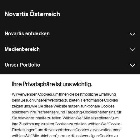
Novartis Österreich
Novartis entdecken
Medienbereich
Unser Portfolio
Weitere Novartis Websites
Ihre Privatsphäre ist uns wichtig.
Wir verwenden Cookies, um Ihnen die bestmögliche Erfahrung
Footer Site Search
beim Besuch unserer Websites zu bieten: Performance Cookies
zeigen uns, wie Sie diese Website nutzen, funktionale Cookies
speichern Ihre Präferenzen und Targeting-Cookies helfen uns, für
Sie relevante Inhalte zu teilen. Wählen Sie "Alle akzeptieren", um
Ihre Zustimmung zu allen Cookies zu erteilen, wählen Sie "Cookie-
Einstellungen", um die verschiedenen Cookies zu verwalten, oder
wählen Sie "Alle ablehnen", um nur die notwendigen Cookies zu