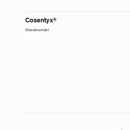
Cosentyx®
(Secukinumab)
e
g
a
p
s
u
o
i
v
e
r