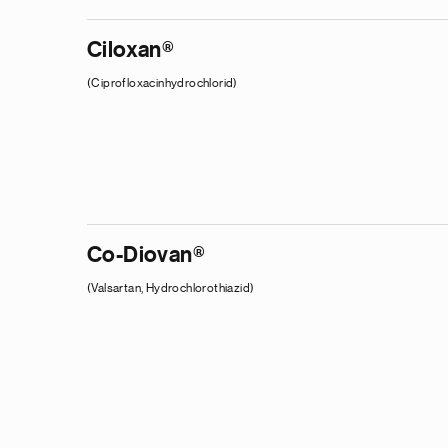
Ciloxan®
(Ciprofloxacinhydrochlorid)
Co-Diovan®
(Valsartan, Hydrochlorothiazid)