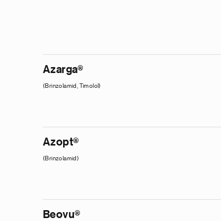
Azarga®
(Brinzolamid, Timolol)
Azopt®
(Brinzolamid)
Beovu®