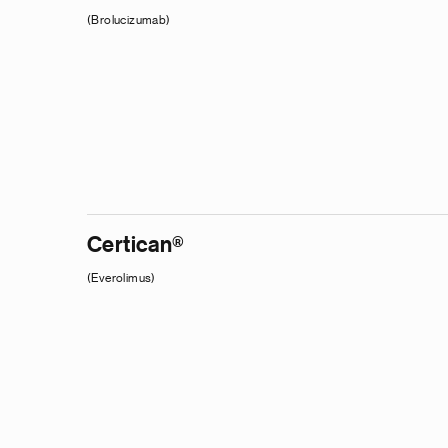
(Brolucizumab)
Certican®
(Everolimus)