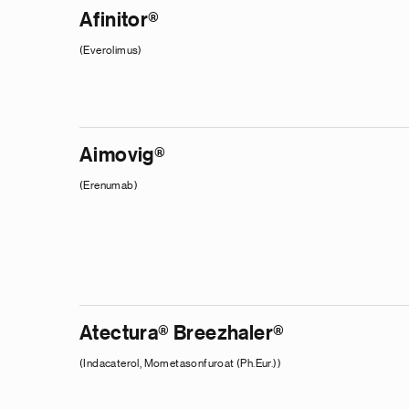
Pagination
Afinitor®
(Everolimus)
Aimovig®
(Erenumab)
Atectura® Breezhaler®
(Indacaterol, Mometasonfuroat (Ph.Eur.))