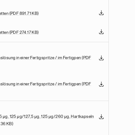
etten
(PDF 891.71 KB)
etten
(PDF 274.17 KB)
lösung in einer Fertigspritze / im Fertigpen
(PDF
lösung in einer Fertigspritze / im Fertigpen
(PDF
5 μg, 125 μg/127,5 μg, 125 μg/260 μg, Hartkapseln
.36 KB)