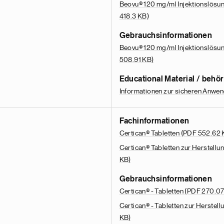
Beovu® 120 mg/ml Injektionslösung
418.3 KB)
Gebrauchsinformationen
Beovu® 120 mg/ml Injektionslösung
508.91 KB)
Educational Material / behö
Informationen zur sicheren Anwe
Fachinformationen
Certican® Tabletten
(PDF 552.62 
Certican® Tabletten zur Herstell
KB)
Gebrauchsinformationen
Certican® - Tabletten
(PDF 270.07
Certican® - Tabletten zur Herste
KB)