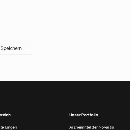
Speichern
reich
Unser Portfolio
teilungen
Arzneimittel der Novartis