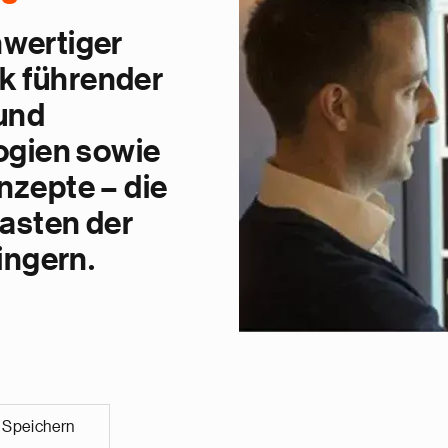
hwertiger
nk führender
und
ogien sowie
nzepte – die
asten der
ingern.
Speichern