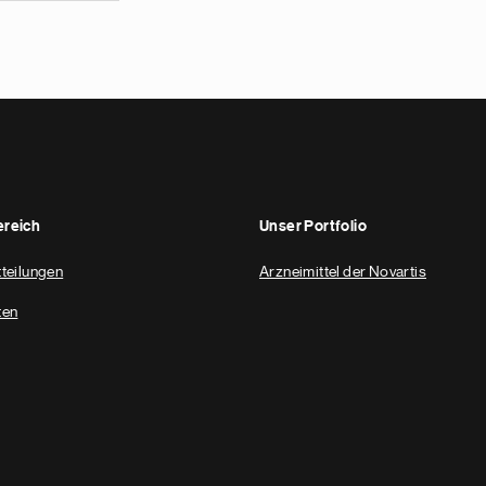
reich
Unser Portfolio
teilungen
Arzneimittel der Novartis
ten