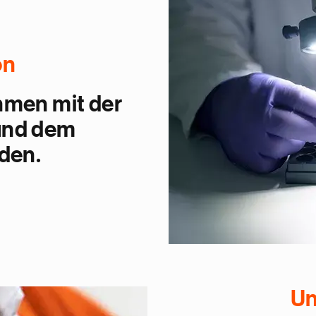
on
hmen mit der
und dem
den.
Un