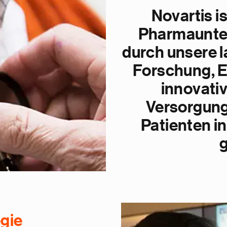
Novartis i
Pharmaunter
durch unsere l
Forschung, E
innovati
Versorgung
Patienten in
g
gie