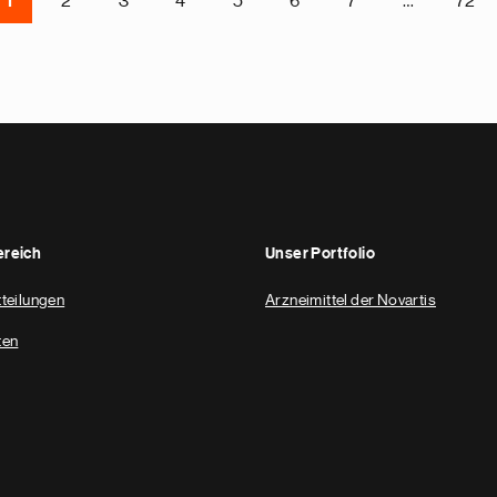
1
2
3
4
5
6
7
…
72
reich
Unser Portfolio
teilungen
Arzneimittel der Novartis
ten