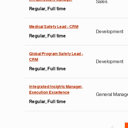
Sales
Regular, Full time
Medical Safety Lead - CRM
Development
Regular, Full time
e
Global Program Safety Lead -
g
CRM
Development
a
Regular, Full time
p
s
u
Integrated Insights Manager,
Execution Excellence
o
General Manag
i
Regular, Full time
v
e
Pagination
r