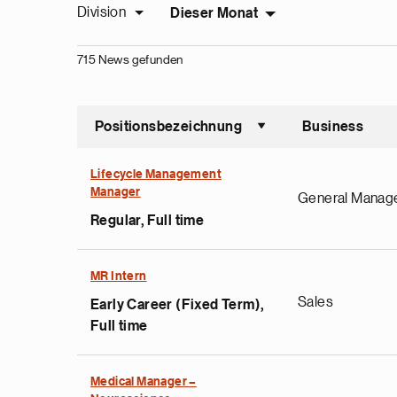
Division
Dieser Monat
715 News gefunden
Positionsbezeichnung
Business
Sort asce
Lifecycle Management
Manager
General Manag
Regular, Full time
MR Intern
Sales
Early Career (Fixed Term),
Full time
Medical Manager –