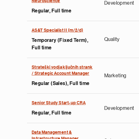
Neuroscience
Development
Regular, Full time
AS&T Specialist II (m/ž/d)
Quality
Temporary (Fixed Term),
Full time
Strateški vodja ključnih strank
/ Strategic Account Manager
Marketing
Regular (Sales), Full time
Senior Study Start-up CRA
Development
Regular, Full time
Data Management &
Infrastructure Manager