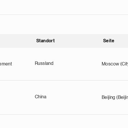
Standort
Seite
nding
Russland
ement
Moscow (Cit
China
Beijing (Beiji