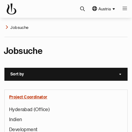
Austria
Jobsuche
Jobsuche
Sort by
Sort a
Project Coordinator
Hyderabad (Office)
Indien
Development