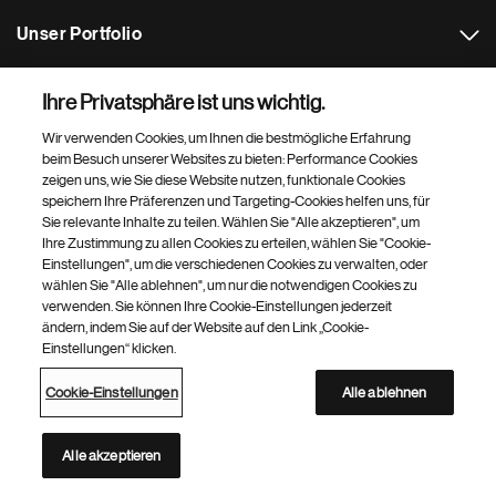
Unser Portfolio
Weitere Novartis Websites
Ihre Privatsphäre ist uns wichtig.
Wir verwenden Cookies, um Ihnen die bestmögliche Erfahrung
Footer Site Search
beim Besuch unserer Websites zu bieten: Performance Cookies
zeigen uns, wie Sie diese Website nutzen, funktionale Cookies
speichern Ihre Präferenzen und Targeting-Cookies helfen uns, für
Sie relevante Inhalte zu teilen. Wählen Sie "Alle akzeptieren", um
Ihre Zustimmung zu allen Cookies zu erteilen, wählen Sie "Cookie-
Einstellungen", um die verschiedenen Cookies zu verwalten, oder
wählen Sie "Alle ablehnen", um nur die notwendigen Cookies zu
verwenden. Sie können Ihre Cookie-Einstellungen jederzeit
Footer
© 2026 Novartis Pharma GmbH
ändern, indem Sie auf der Website auf den Link „Cookie-
Bottom
Einstellungen“ klicken.
Datenschutzerklärung
Nutzungsbedingungen
Über Cookies
Impressum
Cookie-Einstellungen
Barrierefreiheit
Site Map
Cookie-Einstellungen
Alle ablehnen
Novartis Site Directory
Diese Website richtet sich an Personen in Österreich.
Alle akzeptieren