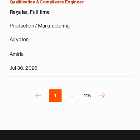
Qualification & Compliance Engineer
Regular, Full time
e
g
Production / Manufacturing
a
p
Ägypten
s
u
Amiria
o
i
Jul 30, 2026
v
e
Pagination
r
P
‹
›
1
…
118
N
e
x
t
p