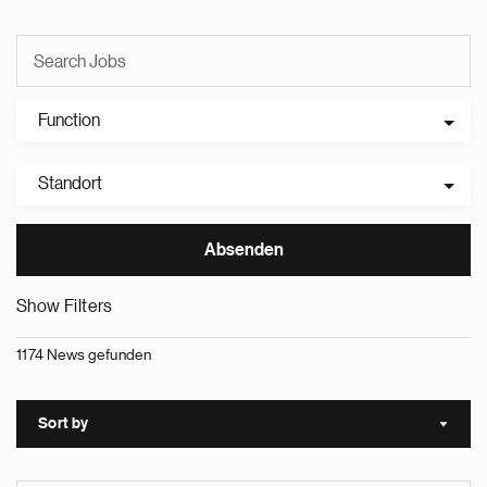
Function
Standort
Show Filters
1174 News gefunden
Sort by
Sort a