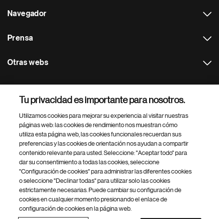
Navegador
Prensa
Otras webs
Footer Site Search
Tu privacidad es importante para nosotros.
Utilizamos cookies para mejorar su experiencia al visitar nuestras
páginas web: las cookies de rendimiento nos muestran cómo
utiliza esta página web, las cookies funcionales recuerdan sus
preferencias y las cookies de orientación nos ayudan a compartir
contenido relevante para usted. Seleccione: "Aceptar todo" para
dar su consentimiento a todas las cookies, seleccione
Footer
© 2026 Novartis Farmacéutica, SA
"Configuración de cookies" para administrar las diferentes cookies
Bottom
Política de privacidad
Términos de uso
Accesibilidad web
o seleccione "Declinar todas" para utilizar solo las cookies
Protección de datos
Configuración de cookies
estrictamente necesarias. Puede cambiar su configuración de
Contacto Novartis Farmacéutica
Mapa web
cookies en cualquier momento presionando el enlace de
Sistema Interno de Información de Novartis (SpeakUp)
configuración de cookies en la página web.