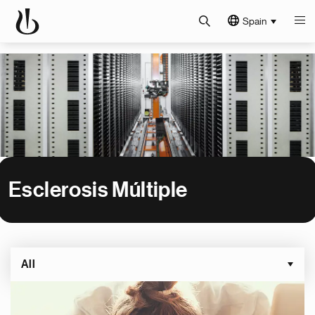
Spain
Esclerosis Múltiple
All