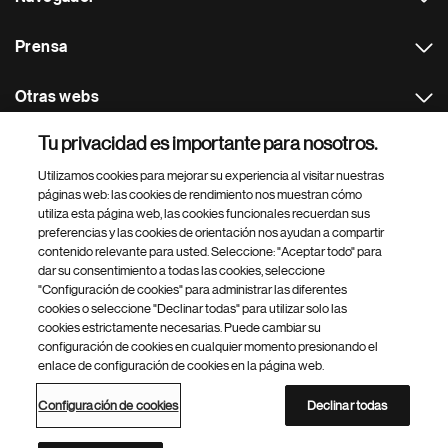
Prensa
Otras webs
Tu privacidad es importante para nosotros.
Footer Site Search
Utilizamos cookies para mejorar su experiencia al visitar nuestras
páginas web: las cookies de rendimiento nos muestran cómo
utiliza esta página web, las cookies funcionales recuerdan sus
preferencias y las cookies de orientación nos ayudan a compartir
contenido relevante para usted. Seleccione: "Aceptar todo" para
dar su consentimiento a todas las cookies, seleccione
"Configuración de cookies" para administrar las diferentes
Footer
© 2026 Novartis Farmacéutica, SA
cookies o seleccione "Declinar todas" para utilizar solo las
Bottom
cookies estrictamente necesarias. Puede cambiar su
Política de privacidad
Términos de uso
Accesibilidad web
configuración de cookies en cualquier momento presionando el
Protección de datos
Configuración de cookies
enlace de configuración de cookies en la página web.
Contacto Novartis Farmacéutica
Mapa web
Sistema Interno de Información de Novartis (SpeakUp)
Configuración de cookies
Declinar todas
Directorio de Novartis