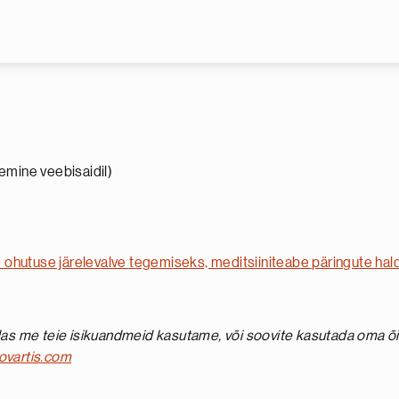
Liigu edasi põhisisu juurde
emine veebisaidil)
 ohutuse järelevalve tegemiseks, meditsiiniteabe päringute hal
idas me teie isikuandmeid kasutame, või soovite kasutada oma õ
ovartis.com