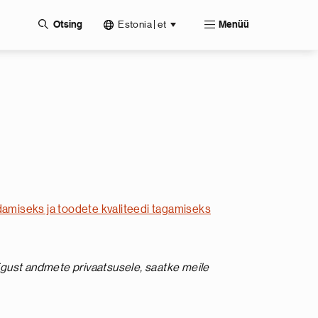
Estonia | et
Otsing
Menüü
damiseks ja toodete kvaliteedi tagamiseks
igust andmete privaatsusele, saatke meile