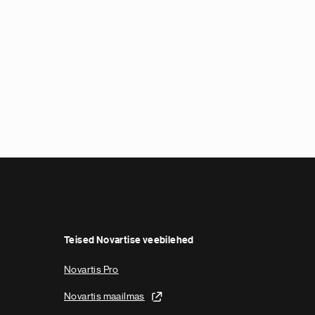
Teised Novartise veebilehed
Novartis Pro
Novartis maailmas