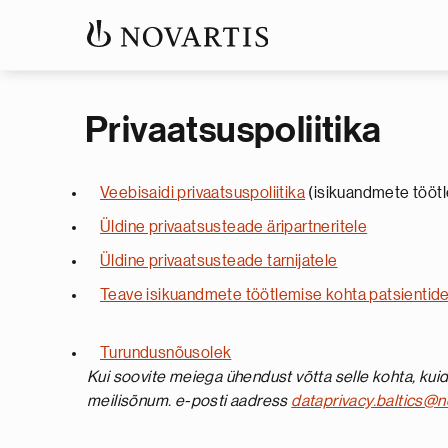
Privaatsuspoliitika
Veebisaidi privaatsuspoliitika
(isikuandmete töötl
Üldine privaatsusteade äripartneritele
Üldine privaatsusteade tarnijatele
Teave isikuandmete töötlemise kohta patsientide
Turundusnõusolek
Kui soovite meiega ühendust võtta selle kohta, ku
meilisõnum. e-posti aadress
dataprivacy.baltics@n