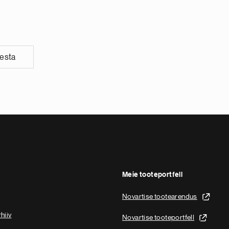
vesta
Meie tooteportfell
Novartise tootearendus
hiiv
Novartise tooteportfell