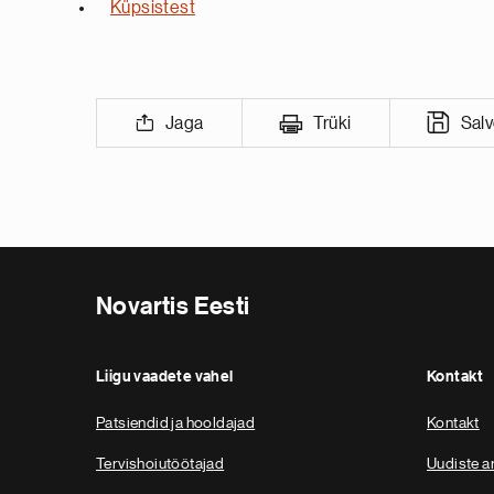
Küpsistest
Jaga
Trüki
Sal
Novartis Eesti
Liigu vaadete vahel
Kontakt
Patsiendid ja hooldajad
Kontakt
Tervishoiutöötajad
Uudiste ar