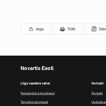
Jaga
Trüki
Sal
Novartis Eesti
Liigu vaadete vahel
Kontakt
Patsiendid ja hooldajad
Kontakt
Tervishoiutöötajad
Uudiste ar