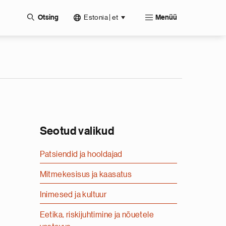
Estonia | et
Otsing
Menüü
Seotud valikud
Patsiendid ja hooldajad
Mitmekesisus ja kaasatus
Inimesed ja kultuur
Eetika, riskijuhtimine ja nõuetele