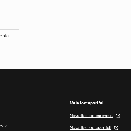
vesta
Meie tooteportfell
Novartise tootearendus
hiiv
Novartise tooteportfell