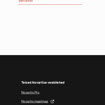
vastavus
Teised Novartise veebilehed
Novartis Pro
Novartis maailmas