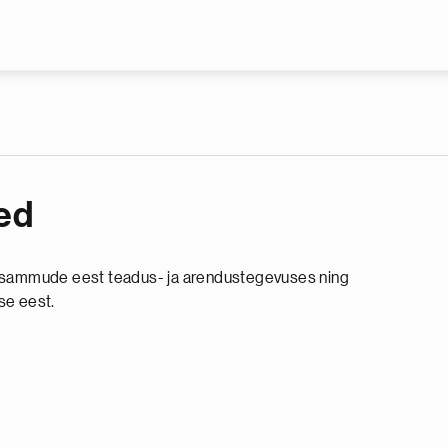
Liigu edasi põhisisu juurde
ed
dusammude eest teadus- ja arendustegevuses ning
se eest.