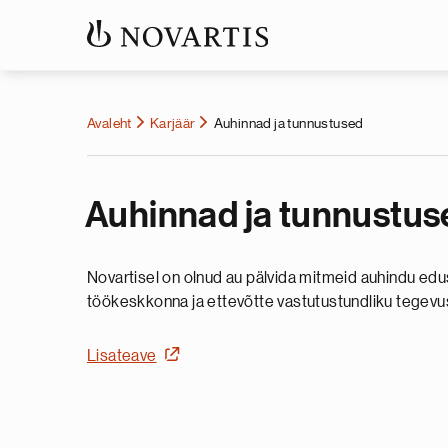
Avaleht
Karjäär
Auhinnad ja tunnustused
Auhinnad ja tunnustus
Novartisel on olnud au pälvida mitmeid auhindu e
töökeskkonna ja ettevõtte vastutustundliku tegevu
Lisateave