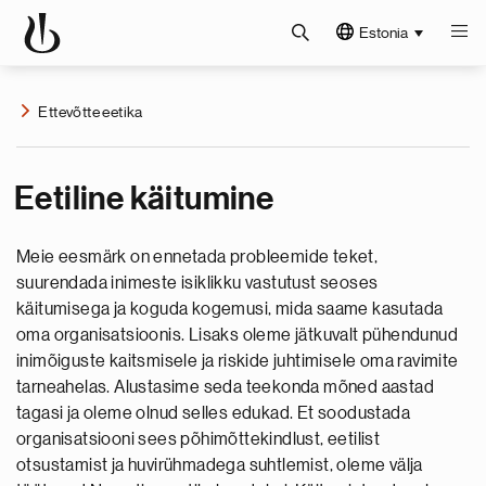
Estonia
Ettevõtte eetika
Eetiline käitumine
Meie eesmärk on ennetada probleemide teket,
suurendada inimeste isiklikku vastutust seoses
käitumisega ja koguda kogemusi, mida saame kasutada
oma organisatsioonis. Lisaks oleme jätkuvalt pühendunud
inimõiguste kaitsmisele ja riskide juhtimisele oma ravimite
tarneahelas. Alustasime seda teekonda mõned aastad
tagasi ja oleme olnud selles edukad. Et soodustada
organisatsiooni sees põhimõttekindlust, eetilist
otsustamist ja huvirühmadega suhtlemist, oleme välja