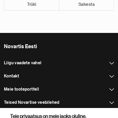
Trüki
Salvesta
Novartis Eesti
Liigu vaadete vahel
Kontakt
Meie tooteportfell
Teised Novartise veebilehed
Teie privaatsus on meie jaoks oluline.