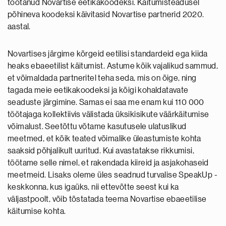
töötanud Novartise eetikakoodeksi. Käitumisteadusel
põhineva koodeksi käivitasid Novartise partnerid 2020.
aastal.
Novartises järgime kõrgeid eetilisi standardeid ega kiida
heaks ebaeetilist käitumist. Astume kõik vajalikud sammud,
et võimaldada partneritel teha seda, mis on õige, ning
tagada meie eetikakoodeksi ja kõigi kohaldatavate
seaduste järgimine. Samas ei saa me enam kui 110 000
töötajaga kollektiivis välistada üksikisikute väärkäitumise
võimalust. Seetõttu võtame kasutusele ulatuslikud
meetmed, et kõik teated võimalike üleastumiste kohta
saaksid põhjalikult uuritud. Kui avastatakse rikkumisi,
töötame selle nimel, et rakendada kiireid ja asjakohaseid
meetmeid. Lisaks oleme üles seadnud turvalise SpeakUp -
keskkonna, kus igaüks, nii ettevõtte seest kui ka
väljastpoolt, võib tõstatada teema Novartise ebaeetilise
käitumise kohta.