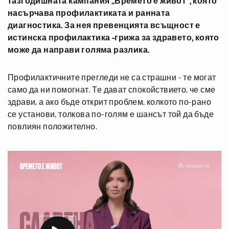
тазгодишната кампания „Времето е живот“, която
насърчава профилактиката и ранната
диагностика. За нея превенцията всъщност е
истинска профилактика -грижа за здравето, която
може да направи голяма разлика.
Профилактичните прегледи не са страшни - те могат
само да ни помогнат. Те дават спокойствието, че сме
здрави, а ако бъде открит проблем, колкото по-рано
се установи, толкова по-голям е шансът той да бъде
повлиян положително.