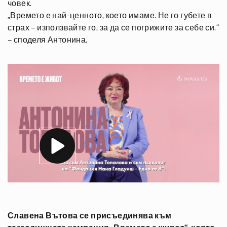
човек.
„Времето е най-ценното, което имаме. Не го губете в
страх – използвайте го, за да се погрижите за себе си.“
– споделя Антонина.
Славена Вътова се присъединява към