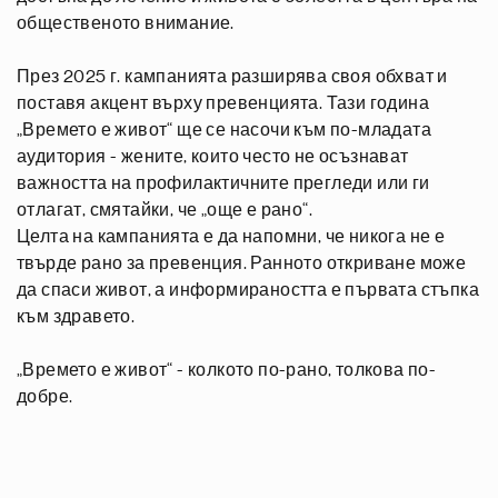
общественото внимание.
През 2025 г. кампанията разширява своя обхват и
поставя акцент върху превенцията. Тази година
„Времето е живот“ ще се насочи към по-младата
аудитория - жените, които често не осъзнават
важността на профилактичните прегледи или ги
отлагат, смятайки, че „още е рано“.
Целта на кампанията е да напомни, че никога не е
твърде рано за превенция. Ранното откриване може
да спаси живот, а информираността е първата стъпка
към здравето.
„Времето е живот“ - колкото по-рано, толкова по-
добре.