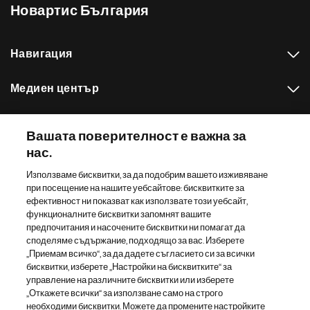
Новартис България
Навигация
Медиен център
Нашето портфолио
Вашата поверителност е важна за
нас.
Други сайтове на Новартис
Използваме бисквитки, за да подобрим вашето изживяване
при посещение на нашите уебсайтове: бисквитките за
Footer Site Search
ефективност ни показват как използвате този уебсайт,
функционалните бисквитки запомнят вашите
предпочитания и насочените бисквитки ни помагат да
споделяме съдържание, подходящо за вас. Изберете
„Приемам всичко“, за да дадете съгласието си за всички
бисквитки, изберете „Настройки на бисквитките“ за
управление на различните бисквитки или изберете
„Откажете всички“ за използване само на строго
Footer
© 2026 Новартис АГ
необходими бисквитки. Можете да промените настройките