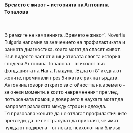
Времето е живот – историята на Антонина
Топалова
В рамките на кампанията „Времето е живот“, Novartis
Bulgaria напомня за значението на профилактиката и
ранната диагностика, които могат да спасят живот.
Във видеото част от инициативата своята история
споделя Антонина Топалова – психолог във
фондацията на Нана Гладуиш „Една от 8“ и една от
жените, преминали през битката с рак на гърдата.
Антонина говори открито за стойността на времето –
за онези моменти, в които навременният преглед,
потърсената помощ и доверието в науката могат да
направят разликата между страх и надежда.
Тя призовава жените да не отлагат профилактичните
прегледи, да не се страхуват да признаят, че имат
нужда от подкрепа – от лекар, психолог или близък