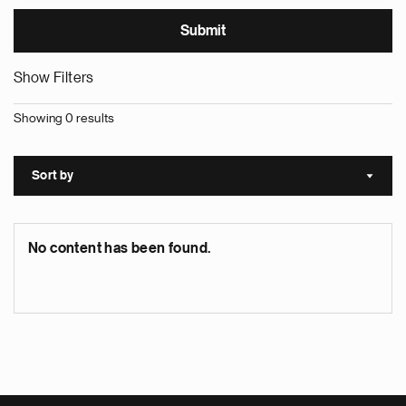
Show Filters
Showing 0 results
Sort by
Sort a
No content has been found.