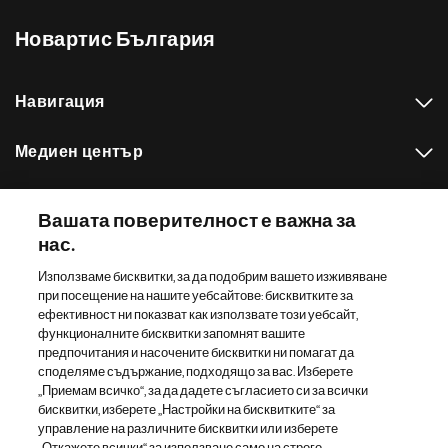
Новартис България
Навигация
Медиен център
Нашето портфолио
Вашата поверителност е важна за
нас.
Други сайтове на Новартис
Използваме бисквитки, за да подобрим вашето изживяване
при посещение на нашите уебсайтове: бисквитките за
Footer Site Search
ефективност ни показват как използвате този уебсайт,
функционалните бисквитки запомнят вашите
предпочитания и насочените бисквитки ни помагат да
споделяме съдържание, подходящо за вас. Изберете
„Приемам всичко“, за да дадете съгласието си за всички
бисквитки, изберете „Настройки на бисквитките“ за
управление на различните бисквитки или изберете
„Откажете всички“ за използване само на строго