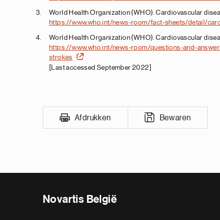
World Health Organization (WHO). Cardiovascular diseas
https://www.who.int/news-room/fact-sheets/detail/car
World Health Organization (WHO). Cardiovascular dise
https://www.who.int/news-room/questions-and-answers
strokes
[Last accessed September 2022]
Afdrukken
Bewaren
Novartis België