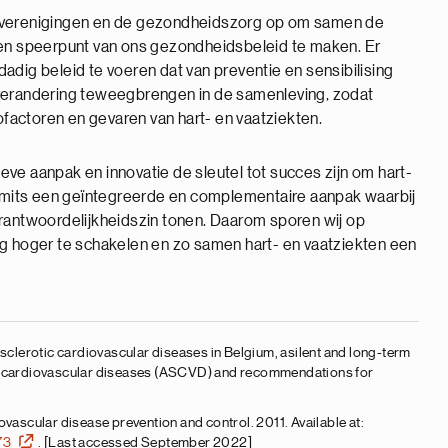
enverenigingen en de gezondheidszorg op om samen de
een speerpunt van ons gezondheidsbeleid te maken. Er
adig beleid te voeren dat van preventie en sensibilising
sverandering teweegbrengen in de samenleving, zodat
actoren en gevaren van hart- en vaatziekten.
tieve aanpak en innovatie de sleutel tot succes zijn om hart-
jk mits een geïntegreerde en complementaire aanpak waarbij
ntwoordelijkheidszin tonen. Daarom sporen wij op
ng hoger te schakelen en zo samen hart- en vaatziekten een
sclerotic cardiovascular diseases in Belgium, asilent and long-term
otic cardiovascular diseases (ASCVD) and recommendations for
ascular disease prevention and control. 2011. Available at:
73
. [Last accessed September 2022]