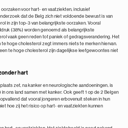
 oorzaken voor hart- en vaatziekten, inclusief
nderzoek dat de Belg zich niet voldoende bewust is van
ol in zijn top-3 van belangrijkste oorzaken. Vooral
ddruk (38%) worden genoemd als belangrijkste
terol vaak geen reden tot paniek of gedragsverandering. Het
te hoge cholesterol zegt immers niets te merken hiervan.
een te hoge cholesterol zijn dagelijkse leefgewoontes niet
zonder hart
plaats zet, na kanker en neurologische aandoeningen, is
 in ons land samen met kanker. Ook geeft 1 op de 2 Belgen
s opvallend dat vooral jongeren erbovenuit steken in hun
et hoe zij het risico op hart- en vaatziekten kunnen