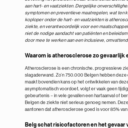
aan hart- en vaatziekten. Dergelijke onverschilligh
symptomen en preventieve maatregelen, wat ten ko
koploper onder de hart- en vaatziekten is atherosc
ziekte, en verantwoordelijk voor een maatschappelij
niet de nodige aandacht van patiënten en beleidsma
door mee te werken aan een inclusieve, omvattende
Waarom is atherosclerose zo gevaarlijk
Atherosclerose is een chronische, progressieve z
slagaderwand. Zo’n 750.000 Belgen hebben deze 
maakt bovendien kans op het ontwikkelen van deze
asymptomatisch voordoet, volgt er vaak geen tijdi
gebeurtenis – in vele gevallen een hartaanval of be
Belgen de ziekte niet serieus genoeg nemen. Deze o
aantonen dat atherosclerose goed is voor 85% van a
Belg schat risicofactoren en het gevaar 