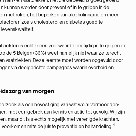
gen hart- en vaatziekten. Het ziektebeeld is goed gekend
 kunnen worden door preventief in te grijpen in de
en met roken, het beperken van alcoholinname en meer
icofactoren zoals cholesterol en diabetes goed te
levenskwaliteit.
ziekten is echter een voorwaarde om tijdig in te grijpen en
 op de 5 Belgen (36%) weet namelijk niet waar ze terecht
 en vaatziekten. Deze leemte moet worden opgevuld door
rengen via doelgerichte campagnes waarin overheid en
idszorg van morgen
onderzoek als een bevestiging van wat we al vermoedden:
lgen, met een gebrek aan kennis en actie tot gevolg. Wij zijn
en, maar dit is slechts mogelijk met verenigde krachten.
4
e voorkomen mits de juiste preventie en behandeling.