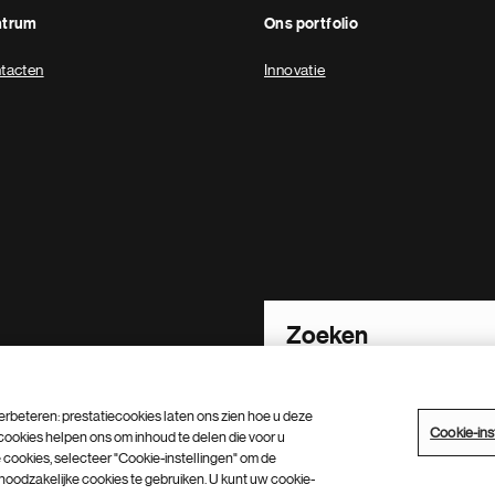
ntrum
Ons portfolio
tacten
Innovatie
Footer Site Search
rbeteren: prestatiecookies laten ons zien hoe u deze
Cookie-ins
cookies helpen ons om inhoud te delen die voor u
id
Algemene inkoop voorwaarden
 cookies, selecteer "Cookie-instellingen" om de
Sitemap
t noodzakelijke cookies te gebruiken. U kunt uw cookie-