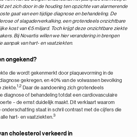
eid zet zich door in de houding ten opzichte van alarmerende
ste gaat van een tijdige diagnose en behandeling. De
lerose of slagaderverkalking, een grotendeels onzichtbare
ke kost van €5 miljard. Toch krijgt deze onzichtbare ziekte
kers. Bij Novartis willen we hier verandering in brengen
 aanpak van hart- en vaatziekten.
 en ongekend?
iekte die wordt gekenmerkt door plaquevorming in de
diagnose gekregen, en 40% van de volwassen bevolking
1,2
 ziekte.
Daar de aandoening zich grotendeels
ge diagnose of behandeling totdat een cardiovasculaire
roerte – de ernst duidelijk maakt. Dit verklaart waarom
nderschatting staat in schril contrast met de cijfers die
3
lle hart- en vaatziekten.
van cholesterol verkeerd in