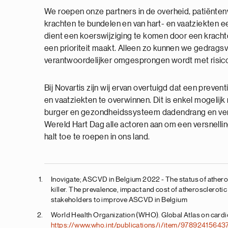
We roepen onze partners in de overheid, patiënt
krachten te bundelen en van hart- en vaatziekten 
dient een koerswijziging te komen door een krachtd
een prioriteit maakt. Alleen zo kunnen we gedrag
verantwoordelijker omgesprongen wordt met risicof
Bij Novartis zijn wij ervan overtuigd dat een preven
en vaatziekten te overwinnen. Dit is enkel mogeli
burger en gezondheidssysteem dadendrang en vera
Wereld Hart Dag alle actoren aan om een versnelli
halt toe te roepen in ons land.
Inovigate; ASCVD in Belgium 2022 - The status of athero
killer. The prevalence, impact and cost of atheroscler
stakeholders to improve ASCVD in Belgium
World Health Organization (WHO). Global Atlas on cardiov
https://www.who.int/publications/i/item/97892415643