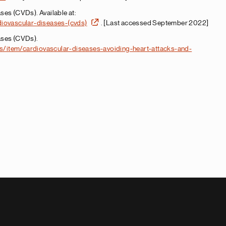
es (CVDs). Available at:
diovascular-diseases-(cvds)
. [Last accessed September 2022]
ases (CVDs).
/item/cardiovascular-diseases-avoiding-heart-attacks-and-