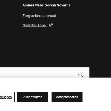
Andere websites van Novartis
Zorgverlenersportaal
Novartis Global
Novartis Site Directory
tellingen
Alles afwijzen
Accepteer alles
Deze website is bestemd voor inwoners van België