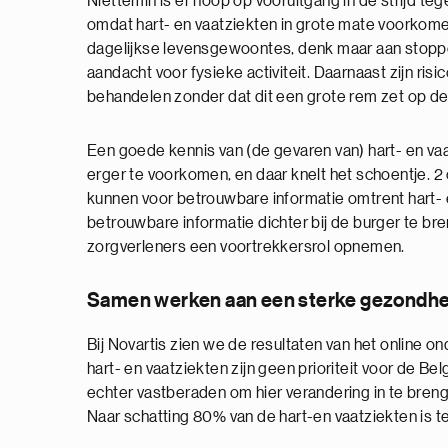
Niettemin is er hoop op vooruitgang in de strijd te
omdat hart- en vaatziekten in grote mate voorkomen
dagelijkse levensgewoontes, denk maar aan stopp
aandacht voor fysieke activiteit. Daarnaast zijn ris
behandelen zonder dat dit een grote rem zet op de 
Een goede kennis van (de gevaren van) hart- en vaat
erger te voorkomen, en daar knelt het schoentje. 2
kunnen voor betrouwbare informatie omtrent hart-
betrouwbare informatie dichter bij de burger te b
zorgverleners een voortrekkersrol opnemen.
Samen werken aan een sterke gezondhe
Bij Novartis zien we de resultaten van het online 
hart- en vaatziekten zijn geen prioriteit voor de Be
echter vastberaden om hier verandering in te breng
Naar schatting 80% van de hart-en vaatziekten is t