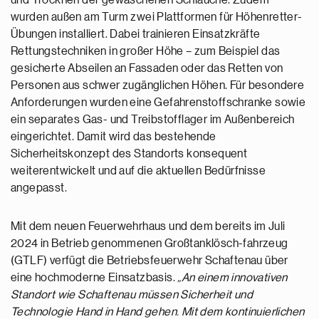
und Trocknen der gewaschenen Schläuche. Zudem
wurden außen am Turm zwei Plattformen für Höhenretter-
Übungen installiert. Dabei trainieren Einsatzkräfte
Rettungstechniken in großer Höhe – zum Beispiel das
gesicherte Abseilen an Fassaden oder das Retten von
Personen aus schwer zugänglichen Höhen. Für besondere
Anforderungen wurden eine Gefahrenstoffschranke sowie
ein separates Gas- und Treibstofflager im Außenbereich
eingerichtet. Damit wird das bestehende
Sicherheitskonzept des Standorts konsequent
weiterentwickelt und auf die aktuellen Bedürfnisse
angepasst.
Mit dem neuen Feuerwehrhaus und dem bereits im Juli
2024 in Betrieb genommenen Großtanklösch-fahrzeug
(GTLF) verfügt die Betriebsfeuerwehr Schaftenau über
eine hochmoderne Einsatzbasis.
„An einem innovativen
Standort wie Schaftenau müssen Sicherheit und
Technologie Hand in Hand gehen. Mit dem kontinuierlichen