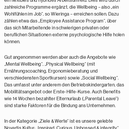
ein flexibles und hybrides Arbeitsumfeld. Dies wird durch
zahlreiche Programme ergänzt, die Wellbeing – also „ein
Wohlfühlen im Job“, so Wieringa – erreichen sollen. Dazu
zählen etwa das „Employee Assistance Program“, über
das sich Mitarbeitende in schwierigen privaten oder
beruflichen Situationen externe psychologische Hilfe holen
können.
Gut angenommen werden aber auch die Angebote wie
„Mental Wellbeing“, „Physical Wellbeing“ (mit
Ernährungscoaching, Ergonomieberatung und
verschiedensten Sportkursen) sowie „Social Wellbeing“.
Das umfasst unter anderem den Betriebskindergarten, das
Mobilitätsangebot oder Erste-Hilfe-Kurse. Auch Benefits
wie 14 Wochen bezahlter Elternurlaub („Parental Leave“)
sind starke Faktoren für die Bindung ans Unternehmen.
In der Kategorie „Ziele & Werte“ ist es unsere gelebte
Novartis Kultur: „Inspired, Curious, Unbossed & integrity“,