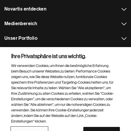
Novartis entdecken
Medienbereich
Unser Portfolio
Weitere Novartis Websites
Ihre Privatsphäre ist uns wichtig.
Wir verwenden Cookies, um Ihnen die bestmögliche Erfahrung
Footer Site Search
beim Besuch unserer Websites zu bieten: Performance Cookies
zeigen uns, wie Sie diese Website nutzen, funktionale Cookies
speichern Ihre Präferenzen und Targeting-Cookies helfen uns, für
Sie relevante Inhalte zu teilen. Wählen Sie "Alle akzeptieren", um
Ihre Zustimmung zu allen Cookies zu erteilen, wählen Sie "Cookie-
Einstellungen", um die verschiedenen Cookies zu verwalten, oder
wählen Sie "Alle ablehnen", um nur die notwendigen Cookies zu
verwenden. Sie können Ihre Cookie-Einstellungen jederzeit
Footer
© 2026 Novartis Pharma GmbH
ändern, indem Sie auf der Website auf den Link „Cookie-
Bottom
Einstellungen“ klicken.
Datenschutzerklärung
Nutzungsbedingungen
Über Cookies
Impressum
Cookie-Einstellungen
Barrierefreiheit
Site Map