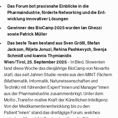
Das Forum bot praxisnahe Einblicke in die
Pharmaindustrie, förderte Networking und die Ent-
wicklung innovativer Lösungen
Gewinner des BioCamp 2025 wurden Ian Ghezzi
sowie Patrick Müller
Das beste Team bestand aus Sven Größl, Stefan
Jackson, Riljeta Jonuzi, Rehina Pashkevych, Svenja
Schmidt und Ioannis Thymianidis
Wien/Tirol, 25. September 2025
– In Bled, Slowenien
fand diese Woche das diesjährige BioCamp von Novartis
statt, das seit Jahren Studie-rende aus den MINT-Fächern
(Mathematik, Informatik, Naturwissenschaften und
Technik) mit führenden Expert*innen und Manager*innen
aus der Pharmaindustrie zusammenbringt. Unter dem
Motto „Transfor-mative Kraft der Künstlichen Intelligenz:
Von der Medikamentenentwicklung bis zu den
Patient*innen“ stand das dreitägige Forum, welches