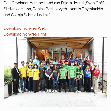
Das Gewinnerteam bestand aus Riljeta Jonuzi ,Sven Größl,
Stefan Jackson, Rehina Pashkevych, Ioannis Thymianidis
und Svenja Schmidt (v.l.n.r.).
Download high-res Web
Download high-res Print