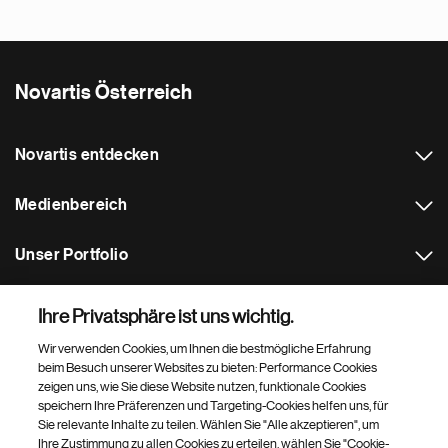
Novartis Österreich
Novartis entdecken
Medienbereich
Unser Portfolio
Weitere Novartis Websites
Ihre Privatsphäre ist uns wichtig.
Wir verwenden Cookies, um Ihnen die bestmögliche Erfahrung
Footer Site Search
beim Besuch unserer Websites zu bieten: Performance Cookies
zeigen uns, wie Sie diese Website nutzen, funktionale Cookies
speichern Ihre Präferenzen und Targeting-Cookies helfen uns, für
Sie relevante Inhalte zu teilen. Wählen Sie "Alle akzeptieren", um
Ihre Zustimmung zu allen Cookies zu erteilen, wählen Sie "Cookie-