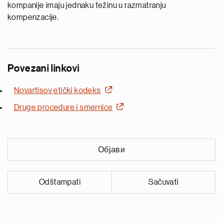
kompanije imaju jednaku težinu u razmatranju
kompenzacije.
Povezani linkovi
Novartisov etički kodeks
Druge procedure i smernice
Објави
Odštampati
Sačuvati