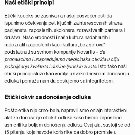
Naši etički principi
Etički kodeks se zasniva na našoj posvećenosti da
ispunimo očekivanja pet ključnih zainteresovanih strana:
pacijenata, zaposlenih, akcionara, zdravstvenih partnera i
društva. Naše vrednosti i naša kultura nadahnutih i
radoznalih zaposlenih kao i kultura „bez šefova“
podstaknuti su svrhom kompanije Novartis –
da
pronalazimo i unapređujemo medicinska otkrića u cilju
poboljšanja kvaliteta i dužine ljudskih života
. Isto tako naši
etički principi služe kao vodilja u svakodnevnom donošenju
odluka i pomažu nam da poslujemo sa integritetom.
Etički okvir za donošenje odluka
Pošto etika nije crno-bela, napravili smo onlajn interaktivni
alat za donošenje etičkih odluka kako bismo zaposlene
usmerili ka boljem donošenju odluka. Ovaj alat sastoji se od
15 pitanja, koja navode korisnike da dobro promisle u