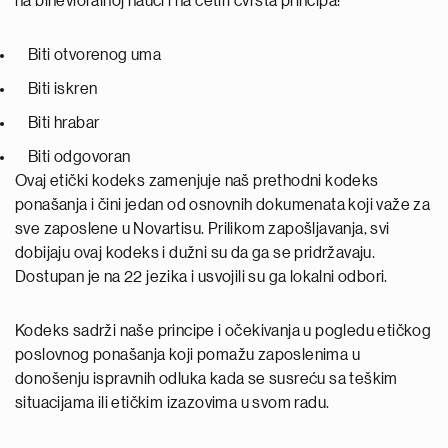
na bihevioralnoj nauci i na četiri čvrsta principa:
Biti otvorenog uma
Biti iskren
Biti hrabar
Biti odgovoran
Ovaj etički kodeks zamenjuje naš prethodni kodeks
ponašanja i čini jedan od osnovnih dokumenata koji važe za
sve zaposlene u Novartisu. Prilikom zapošljavanja, svi
dobijaju ovaj kodeks i dužni su da ga se pridržavaju.
Dostupan je na 22 jezika i usvojili su ga lokalni odbori.
Kodeks sadrži naše principe i očekivanja u pogledu etičkog
poslovnog ponašanja koji pomažu zaposlenima u
donošenju ispravnih odluka kada se susreću sa teškim
situacijama ili etičkim izazovima u svom radu.