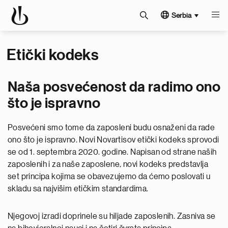
Serbia
Etički kodeks
Naša posvećenost da radimo ono
što je ispravno
Posvećeni smo tome da zaposleni budu osnaženi da rade
ono što je ispravno. Novi Novartisov etički kodeks sprovodi
se od 1. septembra 2020. godine. Napisan od strane naših
zaposlenih i za naše zaposlene, novi kodeks predstavlja
set principa kojima se obavezujemo da ćemo poslovati u
skladu sa najvišim etičkim standardima.
Njegovoj izradi doprinele su hiljade zaposlenih. Zasniva se