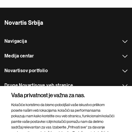
Novartis Srbija
Navigacija
Medija centar
Novartisov portfolio
Druge Novartisove veb stranice
Vaša privatnost je važna za nas.
Footer Site Search
Kolačiće koristimo da bismo poboljšali vaše iskustvo prilikom
posete našim veb lokacijama: kolačići sa performansama
pokazuju nam kako koristite ovu veb stranicu, funkcionalni kolačići
pamte vaše postavke i ciljni kolačići pomažu nam da delimo
sadržaj relevantan za vas. Izaberite „Prihvati sve“ za davanje