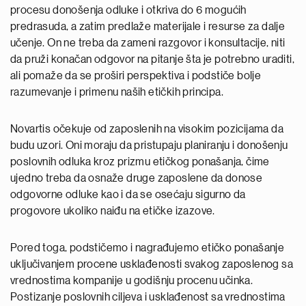
procesu donošenja odluke i otkriva do 6 mogućih
predrasuda, a zatim predlaže materijale i resurse za dalje
učenje. On ne treba da zameni razgovor i konsultacije, niti
da pruži konačan odgovor na pitanje šta je potrebno uraditi,
ali pomaže da se proširi perspektiva i podstiče bolje
razumevanje i primenu naših etičkih principa.
Novartis očekuje od zaposlenih na visokim pozicijama da
budu uzori. Oni moraju da pristupaju planiranju i donošenju
poslovnih odluka kroz prizmu etičkog ponašanja, čime
ujedno treba da osnaže druge zaposlene da donose
odgovorne odluke kao i da se osećaju sigurno da
progovore ukoliko naiđu na etičke izazove.
Pored toga, podstičemo i nagrađujemo etičko ponašanje
uključivanjem procene usklađenosti svakog zaposlenog sa
vrednostima kompanije u godišnju procenu učinka.
Postizanje poslovnih ciljeva i usklađenost sa vrednostima