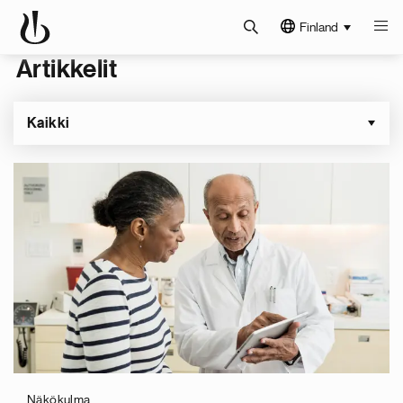
Finland
Artikkelit
Kaikki
Sivutus
Näkökulma