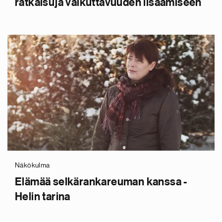
ratkaisuja vaikuttavuuden lisäämiseen
Näkökulma
Elämää selkärankareuman kanssa -
Helin tarina