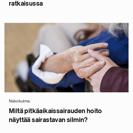
ratkaisussa
u
v
i
s
n
e
Näkökulma
n
Miltä pitkäaikaissairauden hoito
i
näyttää sairastavan silmin?
l
l