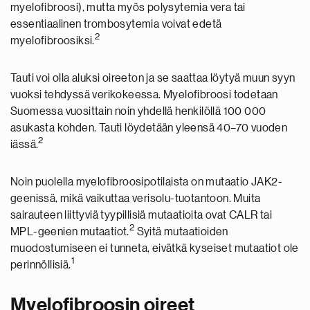
myelofibroosi), mutta myös polysytemia vera tai
essentiaalinen trombosytemia voivat edetä
2
myelofibroosiksi.
Tauti voi olla aluksi oireeton ja se saattaa löytyä muun syyn
vuoksi tehdyssä verikokeessa. Myelofibroosi todetaan
Suomessa vuosittain noin yhdellä henkilöllä 100 000
asukasta kohden. Tauti löydetään yleensä 40–70 vuoden
2
iässä.
Noin puolella myelofibroosipotilaista on mutaatio JAK2-
geenissä, mikä vaikuttaa verisolu-tuotantoon. Muita
sairauteen liittyviä tyypillisiä mutaatioita ovat CALR tai
2
MPL-geenien mutaatiot.
Syitä mutaatioiden
muodostumiseen ei tunneta, eivätkä kyseiset mutaatiot ole
1
perinnöllisiä.
Myelofibroosin oireet