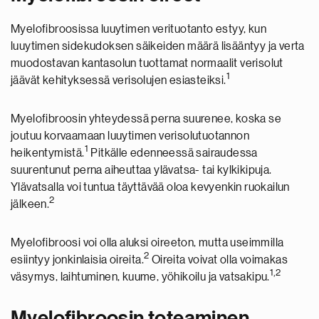
Myelofibroosissa luuytimen verituotanto estyy, kun
luuytimen sidekudoksen säikeiden määrä lisääntyy ja verta
muodostavan kantasolun tuottamat normaalit verisolut
1
jäävät kehityksessä verisolujen esiasteiksi.
Myelofibroosin yhteydessä perna suurenee, koska se
joutuu korvaamaan luuytimen verisolutuotannon
1
heikentymistä.
Pitkälle edenneessä sairaudessa
suurentunut perna aiheuttaa ylävatsa- tai kylkikipuja.
Ylävatsalla voi tuntua täyttävää oloa kevyenkin ruokailun
2
jälkeen.
Myelofibroosi voi olla aluksi oireeton, mutta useimmilla
2
esiintyy jonkinlaisia oireita.
Oireita voivat olla voimakas
1,2
väsymys, laihtuminen, kuume, yöhikoilu ja vatsakipu.
Myelofibroosin toteaminen