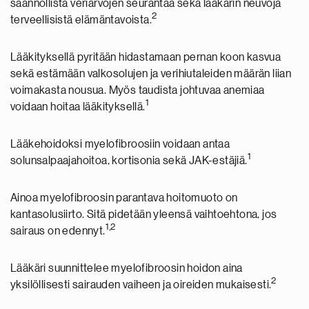
säännöllistä veriarvojen seurantaa sekä lääkärin neuvoja
2
terveellisistä elämäntavoista.
Lääkityksellä pyritään hidastamaan pernan koon kasvua
sekä estämään valkosolujen ja verihiutaleiden määrän liian
voimakasta nousua. Myös taudista johtuvaa anemiaa
1
voidaan hoitaa lääkityksellä.
Lääkehoidoksi myelofibroosiin voidaan antaa
1
solunsalpaajahoitoa, kortisonia sekä JAK-estäjiä.
Ainoa myelofibroosin parantava hoitomuoto on
kantasolusiirto. Sitä pidetään yleensä vaihtoehtona, jos
1,2
sairaus on edennyt.
Lääkäri suunnittelee myelofibroosin hoidon aina
2
yksilöllisesti sairauden vaiheen ja oireiden mukaisesti.