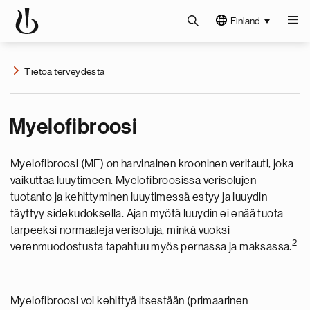
Finland
Tietoa terveydestä
Myelofibroosi
Myelofibroosi (MF) on harvinainen krooninen veritauti, joka
vaikuttaa luuytimeen. Myelofibroosissa verisolujen
tuotanto ja kehittyminen luuytimessä estyy ja luuydin
täyttyy sidekudoksella. Ajan myötä luuydin ei enää tuota
tarpeeksi normaaleja verisoluja, minkä vuoksi
2
verenmuodostusta tapahtuu myös pernassa ja maksassa.
Myelofibroosi voi kehittyä itsestään (primaarinen