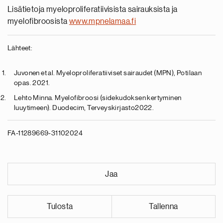
Lisätietoja myeloproliferatiivisista sairauksista ja
myelofibroosista
www.mpnelamaa.fi
Lähteet:
Juvonen et al. Myeloproliferatiiviset sairaudet (MPN), Potilaan
opas. 2021.
Lehto Minna. Myelofibroosi (sidekudoksen kertyminen
luuytimeen). Duodecim, Terveyskirjasto2022.
FA-11289669-31102024
Jaa
Tulosta
Tallenna