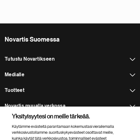
Novartis Suomessa
Tutustu Novartikseen
Medialle
Tuotteet
Novartis muualla verkossa
Yksityisyytesi on meille tärkeää.
Footer Site Search
Käytämme evästeitä parantamaan kokemustasi vierailemalla
verkkosivustollamme: suorituskykyevästeet osoittavat meille,
kuinka käytät tätä verkkosivustoa, toiminnalliset evästeet