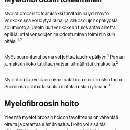
Myelofibroosin toteamiseksi tarvitaan luuydinnäyte.
Verikokeissa voi löytyä puna- ja valkosolujen epäkypsiä
solumuotoja. Usein juuri verikokeen tulos antaa aihetta
epäillä, ettei verisolujen muodostuminen toimi niin kuin
1,2
pitäisi.
1
Myös suurentunut perna voi johtaa taudin epäilyyn.
Pernan
2
ja maksan koko tutkitaan vatsan ultraäänitutkimuksella.
Myelofibroosi voidaan jakaa matalan ja suuren riskin tautiin.
1
Suurin osa potilaista kuuluu matalan riskin ryhmään.
Myelofibroosin hoito
Yleensä myelofibroosin hoidon tavoitteena on vähentää
oireita ja parantaa elämänlaatua. Hoito voi sisältää