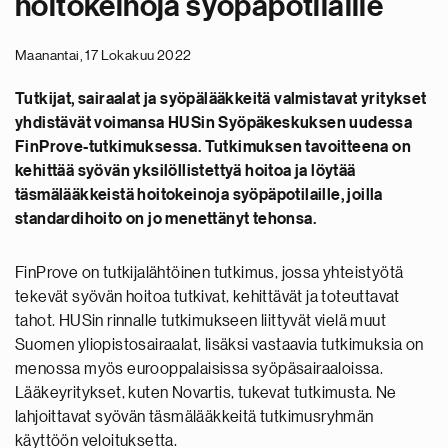
hoitokeinoja syöpäpotilaille
Maanantai, 17 Lokakuu 2022
Tutkijat, sairaalat ja syöpälääkkeitä valmistavat yritykset
yhdistävät voimansa HUSin Syöpäkeskuksen uudessa
FinProve-tutkimuksessa. Tutkimuksen tavoitteena on
kehittää syövän yksilöllistettyä hoitoa ja löytää
täsmälääkkeistä hoitokeinoja syöpäpotilaille, joilla
standardihoito on jo menettänyt tehonsa.
FinProve on tutkijalähtöinen tutkimus, jossa yhteistyötä
tekevät syövän hoitoa tutkivat, kehittävät ja toteuttavat
tahot. HUSin rinnalle tutkimukseen liittyvät vielä muut
Suomen yliopistosairaalat, lisäksi vastaavia tutkimuksia on
menossa myös eurooppalaisissa syöpäsairaaloissa.
Lääkeyritykset, kuten Novartis, tukevat tutkimusta. Ne
lahjoittavat syövän täsmälääkkeitä tutkimusryhmän
käyttöön veloituksetta.