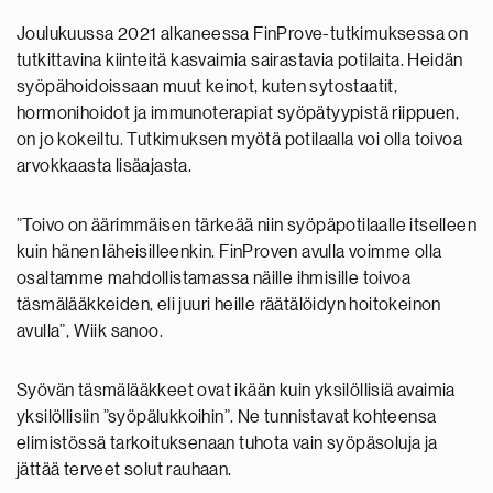
Joulukuussa 2021 alkaneessa FinProve-tutkimuksessa on
tutkittavina kiinteitä kasvaimia sairastavia potilaita. Heidän
syöpähoidoissaan muut keinot, kuten sytostaatit,
hormonihoidot ja immunoterapiat syöpätyypistä riippuen,
on jo kokeiltu. Tutkimuksen myötä potilaalla voi olla toivoa
arvokkaasta lisäajasta.
”Toivo on äärimmäisen tärkeää niin syöpäpotilaalle itselleen
kuin hänen läheisilleenkin. FinProven avulla voimme olla
osaltamme mahdollistamassa näille ihmisille toivoa
täsmälääkkeiden, eli juuri heille räätälöidyn hoitokeinon
avulla”, Wiik sanoo.
Syövän täsmälääkkeet ovat ikään kuin yksilöllisiä avaimia
yksilöllisiin ”syöpälukkoihin”. Ne tunnistavat kohteensa
elimistössä tarkoituksenaan tuhota vain syöpäsoluja ja
jättää terveet solut rauhaan.