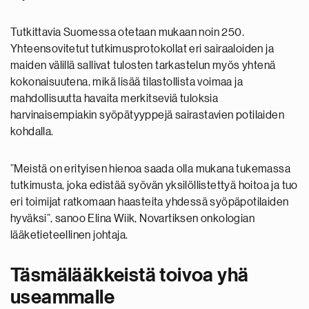
Tutkittavia Suomessa otetaan mukaan noin 250.
Yhteensovitetut tutkimusprotokollat eri sairaaloiden ja
maiden välillä sallivat tulosten tarkastelun myös yhtenä
kokonaisuutena, mikä lisää tilastollista voimaa ja
mahdollisuutta havaita merkitseviä tuloksia
harvinaisempiakin syöpätyyppejä sairastavien potilaiden
kohdalla.
”Meistä on erityisen hienoa saada olla mukana tukemassa
tutkimusta, joka edistää syövän yksilöllistettyä hoitoa ja tuo
eri toimijat ratkomaan haasteita yhdessä syöpäpotilaiden
hyväksi”, sanoo Elina Wiik, Novartiksen onkologian
lääketieteellinen johtaja.
Täsmälääkkeistä toivoa yhä
useammalle