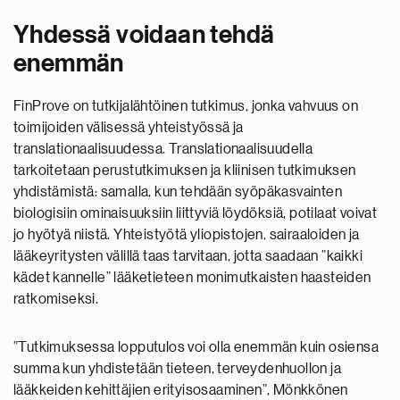
Yhdessä voidaan tehdä
enemmän
FinProve on tutkijalähtöinen tutkimus, jonka vahvuus on
toimijoiden välisessä yhteistyössä ja
translationaalisuudessa. Translationaalisuudella
tarkoitetaan perustutkimuksen ja kliinisen tutkimuksen
yhdistämistä: samalla, kun tehdään syöpäkasvainten
biologisiin ominaisuuksiin liittyviä löydöksiä, potilaat voivat
jo hyötyä niistä. Yhteistyötä yliopistojen, sairaaloiden ja
lääkeyritysten välillä taas tarvitaan, jotta saadaan ”kaikki
kädet kannelle” lääketieteen monimutkaisten haasteiden
ratkomiseksi.
”Tutkimuksessa lopputulos voi olla enemmän kuin osiensa
summa kun yhdistetään tieteen, terveydenhuollon ja
lääkkeiden kehittäjien erityisosaaminen”, Mönkkönen