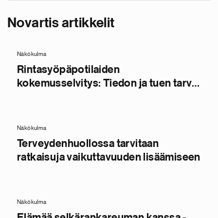
Novartis artikkelit
Näkökulma
Rintasyöpäpotilaiden
kokemusselvitys: Tiedon ja tuen tarve
on yksilöllistä
Näkökulma
Terveydenhuollossa tarvitaan
ratkaisuja vaikuttavuuden lisäämiseen
Näkökulma
Elämää selkärankareuman kanssa -