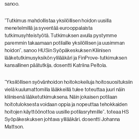
sanoo.
”Tutkimus mahdollistaa yksilöllisen hoidon uusilla
menetelmillä ja syventää eurooppalaista
tutkimusyhteistyötä. Tutkimuksen avulla pystymme
paremmin takaamaan potilaille yksilöllisen ja uusimman
hoidon”, sanoo HUSin Syöpäkeskuksen Kliinisen
lääketutkimusyksikön ylilääkäri ja FinProve-tutkimuksen
kansallinen päätutkija, dosentti Katriina Peltola.
”Yksilöllisen syövänhoidon hoitokokeiluja hoitosuosituksiin
vielä kuulumattomilla lääkkeillä tulee toteuttaa juuri näin
kliinisenä lääketutkimuksena. Näin jokaisen potilaan
hoitotuloksesta voidaan oppia ja nopeuttaa tehokkaiden
hoitojen käyttöönottoa uusille potilasryhmille”, toteaa HS
Syöpäkeskuksen johtava ylilääkäri, dosentti Johanna
Mattson.