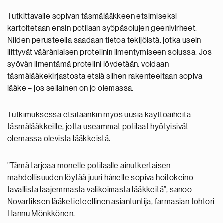
Tutkittavalle sopivan täsmälääkkeen etsimiseksi
kartoitetaan ensin potilaan syöpäsolujen geenivirheet.
Niiden perusteella saadaan tietoa tekijöistä, jotka usein
liittyvät vääränlaisen proteiinin ilmentymiseen solussa. Jos
syövän ilmentämä proteiini löydetään, voidaan
täsmälääkekirjastosta etsiä siihen rakenteeltaan sopiva
lääke – jos sellainen on jo olemassa.
Tutkimuksessa etsitäänkin myös uusia käyttöaiheita
täsmälääkkeille, jotta useammat potilaat hyötyisivät
olemassa olevista lääkkeistä.
”Tämä tarjoaa monelle potilaalle ainutkertaisen
mahdollisuuden löytää juuri hänelle sopiva hoitokeino
tavallista laajemmasta valikoimasta lääkkeitä”, sanoo
Novartiksen lääketieteellinen asiantuntija, farmasian tohtori
Hannu Mönkkönen.