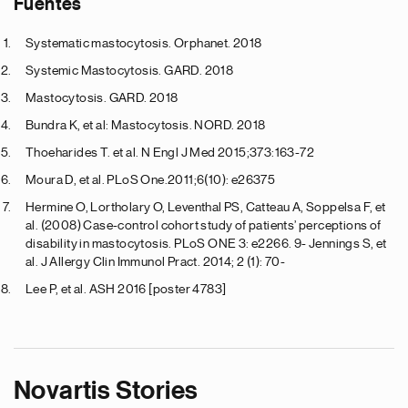
Fuentes
Systematic mastocytosis. Orphanet. 2018
Systemic Mastocytosis. GARD. 2018
Mastocytosis. GARD. 2018
Bundra K, et al: Mastocytosis. NORD. 2018
Thoeharides T. et al. N Engl J Med 2015;373:163-72
Moura D, et al. PLoS One.2011;6(10): e26375
Hermine O, Lortholary O, Leventhal PS, Catteau A, Soppelsa F, et
al. (2008) Case-control cohort study of patients’ perceptions of
disability in mastocytosis. PLoS ONE 3: e2266. 9- Jennings S, et
al. J Allergy Clin Immunol Pract. 2014; 2 (1): 70-
Lee P, et al. ASH 2016 [poster 4783]
Novartis Stories