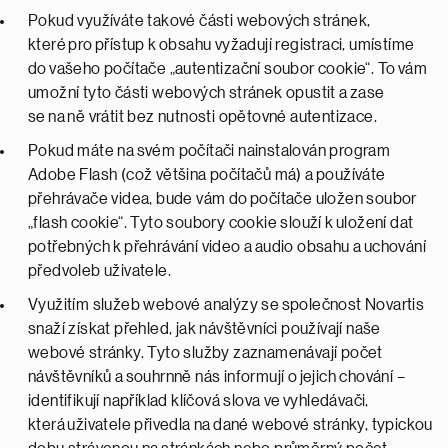
Pokud využíváte takové části webových stránek,
které pro přístup k obsahu vyžadují registraci, umístíme
do vašeho počítače „autentizační soubor cookie“. To vám
umožní tyto části webových stránek opustit a zase
se na ně vrátit bez nutnosti opětovné autentizace.
Pokud máte na svém počítači nainstalován program
Adobe Flash (což většina počítačů má) a používáte
přehrávače videa, bude vám do počítače uložen soubor
„flash cookie“. Tyto soubory cookie slouží k uložení dat
potřebných k přehrávání video a audio obsahu a uchování
předvoleb uživatele.
Využitím služeb webové analýzy se společnost Novartis
snaží získat přehled, jak návštěvníci používají naše
webové stránky. Tyto služby zaznamenávají počet
návštěvníků a souhrnně nás informují o jejich chování –
identifikují například klíčová slova ve vyhledávači,
která uživatele přivedla na dané webové stránky, typickou