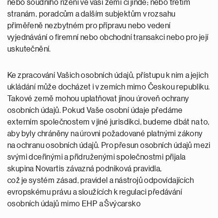
nebo soudního řízení ve vaší zemi či jinde; nebo třetím
stranám, poradcům a dalším subjektům v rozsahu
přiměřeně nezbytném pro přípravu nebo vedení
vyjednávání o firemní nebo obchodní transakci nebo pro její
uskutečnění.
Ke zpracování Vašich osobních údajů, přístupu k nim a jejich
ukládání může docházet i v zemích mimo Českou republiku.
Takové země mohou uplatňovat jinou úroveň ochrany
osobních údajů. Pokud Vaše osobní údaje předáme
externím společnostem v jiné jurisdikci, budeme dbát na to,
aby byly chráněny na úrovni požadované platnými zákony
na ochranu osobních údajů. Pro přesun osobních údajů mezi
svými dceřinými a přidruženými společnostmi přijala
skupina Novartis závazná podniková pravidla,
což je systém zásad, pravidel a nástrojů odpovídajících
evropskému právu a sloužících k regulaci předávání
osobních údajů mimo EHP a Švýcarsko