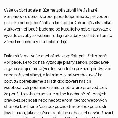
Vaše osobní údaje můžeme zpřístupnit třetí straně
v případě, že dojde k prodeji, postoupení nebo převedení
podniku nebo jeho části a s tím spojených údajů zákazníků;
v takovém případě budeme od kupujícího nebo nabyvatele
vyžadovat, aby s osobními údaji nakládal v souladu s těmito
Zásadami ochrany osobních údajů.
Dále můžeme Vaše osobní údaje zpřístupnit třetí straně
v případě, že to od nás vyžaduje platný zákon, požadavek
orgánů veřejné moci (včetně soudního příkazu, předvolání
nebo nařízení vlády), a to i mimo zemi vašeho trvalého
pobytu; potřebujeme zajistit dodržování našich
všeobecných podmínek; jsme v dobré víře přesvědčeni,
že použití osobních údajů je nutné k ochraně zákonných
práv, bezpečnosti nebo nedotčenosti těchto webových
stránek; k ochraně Vaší bezpečnosti nebo bezpečnosti
jiných osob; jako součást trestního nebo jiného vyšetřování