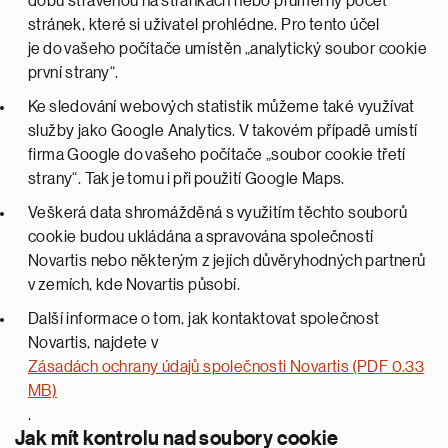
dobu strávenou na stránkách nebo průměrný počet
stránek, které si uživatel prohlédne. Pro tento účel
je do vašeho počítače umístěn „analytický soubor cookie
první strany“.
Ke sledování webových statistik můžeme také využívat
služby jako Google Analytics. V takovém případě umístí
firma Google do vašeho počítače „soubor cookie třetí
strany“. Tak je tomu i při použití Google Maps.
Veškerá data shromážděná s využitím těchto souborů
cookie budou ukládána a spravována společností
Novartis nebo některým z jejích důvěryhodných partnerů
v zemích, kde Novartis působí.
Další informace o tom, jak kontaktovat společnost
Novartis, najdete v
Zásadách ochrany údajů společnosti Novartis (PDF 0.33
MB)
.
Jak mít kontrolu nad soubory cookie