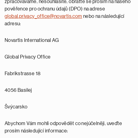
zpracováváme, nesouhlasíte, obraťte se prosím na našeho
pověřence pro ochranu údajů (DPO) na adrese
global.privacy_office@novartis.com
nebo na následující
adresu:
Novartis International AG
Global Privacy Office
Fabrikstrasse 18
4056 Basilej
Švýcarsko
Abychom Vám mohli odpovědět co nejúčelněji, uveďte
prosím následující informace: