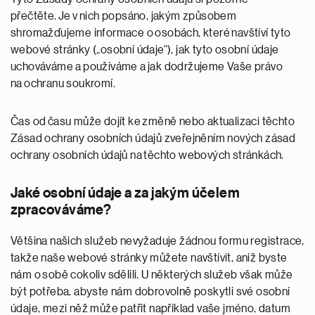
přečtěte. Je v nich popsáno, jakým způsobem
shromažďujeme informace o osobách, které navštíví tyto
webové stránky („osobní údaje“), jak tyto osobní údaje
uchováváme a používáme a jak dodržujeme Vaše právo
na ochranu soukromí.
Čas od času může dojít ke změně nebo aktualizaci těchto
Zásad ochrany osobních údajů zveřejněním nových zásad
ochrany osobních údajů na těchto webových stránkách.
Jaké osobní údaje a za jakým účelem
zpracováváme?
Většina našich služeb nevyžaduje žádnou formu registrace,
takže naše webové stránky můžete navštívit, aniž byste
nám o sobě cokoliv sdělili. U některých služeb však může
být potřeba, abyste nám dobrovolně poskytli své osobní
údaje, mezi něž může patřit například vaše jméno, datum