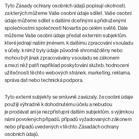
Tyto Zásady ochrany osobních údajů popisují okolnosti,
za kterých můžeme Vaše osobní údaje sdílet. Vaše osobní
údaje můžeme sdílet s dalšími dceřinými a přidruženými
společnostmi společnosti Novartis po celém světě. Dále
můžeme Vaše osobní údaje předat externím subjektům,
které jednají naším jménem, k dalšímu zpracování v souladu
s účely, k nimž byly údaje původně shromážděny nebo
mohou být jinak zpracovávány v souladu se zákonem
a mezi něž patří například poskytování služeb, hodnocení
užitečnosti těchto webových stránek, marketing, reklama,
správa dat nebo technická podpora.
Tyto externí subjekty se smluvně zavázaly, že osobní údaje
použijí výhradně k dohodnutému účelu a nebudou
je prodávat ani je nezpřístupní dalším subjektům, s výjimkou
námi povolených případů, případů vyžadovaných zákonem
nebo případů uvedených v těchto Zásadách ochrany
osobních údajů.