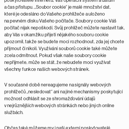
poskytovatele internetu, Váš operační systém a datum
a čas přístupu. „Soubor cookie“ je malé množství dat,
které je odesláno do Vašeho prohlížeče a uloženo
na pevném disku Vašeho počítače. Soubory cookie Váš
počítač nijak nepoškodí. Svůj prohlížeč můžete nastavit tak,
aby Vás v okamžiku přijetí nějakého souboru cookie
upozornil, takže se budete moci rozhodnout, zda jej chcete
přijmout či nikoli. Využívání souborů cookie také můžete
zcela odmítnout. Pokud však naše soubory cookie
nepřijmete, může se stát, že nebudete moci využívat
všechny funkce našich webových stránek.
V současné době nereagujeme na signály webových
prohlížečů „nesledovat“ ani na jiné mechanismy poskytující
možnost odhlásit se ze shromažďování údajů
v nejrůznějších webových stránkách nebo jiných online
službách.
Občas také můžeme my i naši externí poskytovatelé