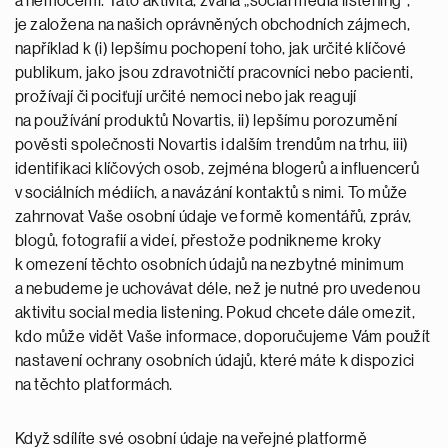
a nemocemi. Tato aktivita, zvaná „social media listening“,
je založena na našich oprávněných obchodních zájmech,
například k (i) lepšímu pochopení toho, jak určité klíčové
publikum, jako jsou zdravotničtí pracovníci nebo pacienti,
prožívají či pociťují určité nemoci nebo jak reagují
na používání produktů Novartis, ii) lepšímu porozumění
pověsti společnosti Novartis i dalším trendům na trhu, iii)
identifikaci klíčových osob, zejména blogerů a influencerů
v sociálních médiích, a navázání kontaktů s nimi. To může
zahrnovat Vaše osobní údaje ve formě komentářů, zpráv,
blogů, fotografií a videí, přestože podnikneme kroky
k omezení těchto osobních údajů na nezbytné minimum
a nebudeme je uchovávat déle, než je nutné pro uvedenou
aktivitu social media listening. Pokud chcete dále omezit,
kdo může vidět Vaše informace, doporučujeme Vám použít
nastavení ochrany osobních údajů, které máte k dispozici
na těchto platformách.
Když sdílíte své osobní údaje na veřejné platformě