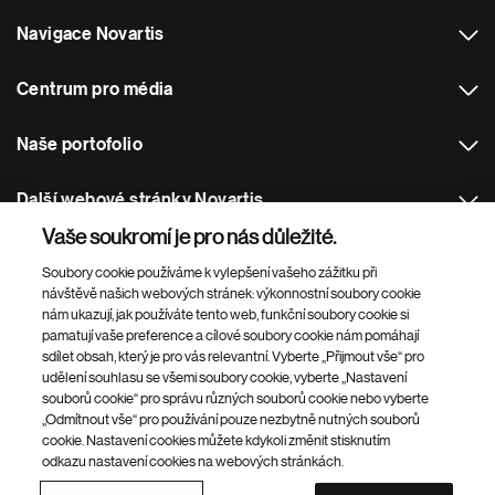
Navigace Novartis
Centrum pro média
Naše portofolio
Další webové stránky Novartis
Vaše soukromí je pro nás důležité.
Footer Site Search
Soubory cookie používáme k vylepšení vašeho zážitku při
návštěvě našich webových stránek: výkonnostní soubory cookie
nám ukazují, jak používáte tento web, funkční soubory cookie si
pamatují vaše preference a cílové soubory cookie nám pomáhají
sdílet obsah, který je pro vás relevantní. Vyberte „Přijmout vše“ pro
udělení souhlasu se všemi soubory cookie, vyberte „Nastavení
souborů cookie“ pro správu různých souborů cookie nebo vyberte
„Odmítnout vše“ pro používání pouze nezbytně nutných souborů
Footer
© 2026 Novartis s.r.o
cookie. Nastavení cookies můžete kdykoli změnit stisknutím
Bottom
odkazu nastavení cookies na webových stránkách.
Zásady ochrany osobních údajů
Podmínky použití
Nastavení souborů cookie
Mapa stránek
Přístupnost webu