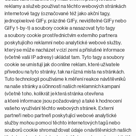
reklamy a služeb používat na těchto webových stránkách
internetové tagy (označované též jako akční tagy,
jednopixelové GIFy, prázdné GIFy, neviditelné GIFy nebo
GIFy 1-by-1) a soubory cookie a nasazovat tyto tagy
a soubory cookie prostřednictvím externího partnera
poskytujícího reklamní nebo analytické webové služby,
který se může nacházet v cizí zemi a příslušné informace
(včetně vaší IP adresy) ukládat tam. Tyto tagy a soubory
cookie se umisťují jak do online reklam, které uživatele
přivedou na tyto stránky, tak na různá místa na stránkách.
Tuto technologii používáme k měření reakce návštěvníků
na naše stránky a účinnosti našich reklamních kampaní
(včetně toho, kolikrát je která stránka otevřena
a které informace jsou požadovány) a také k hodnocení
vašeho využívání těchto webových stránek. Externí
partneři nebo partneři poskytující webové analytické
služby mohou pomocí těchto internetových tagů nebo
souborů cookie shromažďovat údaje o návštěvnících našich