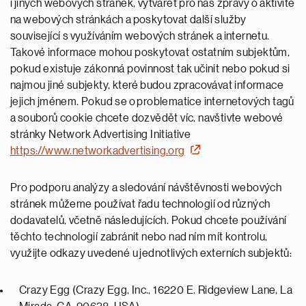
i jiných webových stránek, vytvářet pro nás zprávy o aktivitě
na webových stránkách a poskytovat další služby
související s využíváním webových stránek a internetu.
Takové informace mohou poskytovat ostatním subjektům,
pokud existuje zákonná povinnost tak učinit nebo pokud si
najmou jiné subjekty, které budou zpracovávat informace
jejich jménem. Pokud se o problematice internetových tagů
a souborů cookie chcete dozvědět víc, navštivte webové
stránky Network Advertising Initiative
https://www.networkadvertising.org
Pro podporu analýzy a sledování návštěvnosti webových
stránek můžeme používat řadu technologií od různých
dodavatelů, včetně následujících. Pokud chcete používání
těchto technologií zabránit nebo nad ním mít kontrolu,
využijte odkazy uvedené u jednotlivých externích subjektů:
Crazy Egg (Crazy Egg, Inc., 16220 E. Ridgeview Lane, La