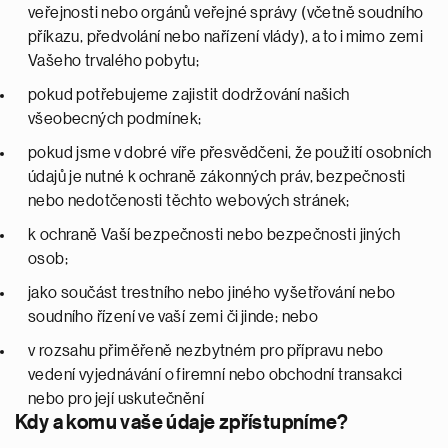
veřejnosti nebo orgánů veřejné správy (včetně soudního
příkazu, předvolání nebo nařízení vlády), a to i mimo zemi
Vašeho trvalého pobytu;
pokud potřebujeme zajistit dodržování našich
všeobecných podmínek;
pokud jsme v dobré víře přesvědčeni, že použití osobních
údajů je nutné k ochraně zákonných práv, bezpečnosti
nebo nedotčenosti těchto webových stránek;
k ochraně Vaší bezpečnosti nebo bezpečnosti jiných
osob;
jako součást trestního nebo jiného vyšetřování nebo
soudního řízení ve vaší zemi či jinde; nebo
v rozsahu přiměřeně nezbytném pro přípravu nebo
vedení vyjednávání o firemní nebo obchodní transakci
nebo pro její uskutečnění
Kdy a komu vaše údaje zpřístupníme?