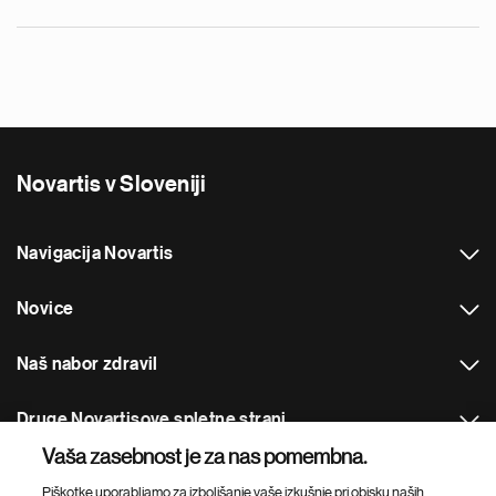
pogovoru z Nejcem Jako Sekulo, najbolj odzvanjale. Kot
globalni vodja D&I za talente skrbi za Novartisova fokusna
področja znotraj raznolikosti in vključenosti: rasna in etična
pripadnost, pravičnost med spoloma, skupnost LGBTQI+,
osebe z invalidnostmi in interesne skupine zaposlenih.
Novartis v Sloveniji
Navigacija Novartis
Novice
Naš nabor zdravil
Druge Novartisove spletne strani
Vaša zasebnost je za nas pomembna.
Footer Site Search
Piškotke uporabljamo za izboljšanje vaše izkušnje pri obisku naših