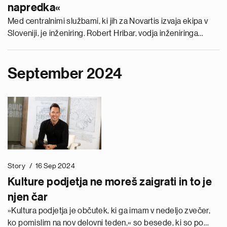
napredka«
Med centralnimi službami, ki jih za Novartis izvaja ekipa v
Sloveniji, je inženiring. Robert Hribar, vodja inženiringa
Novartisovih korporativnih centrov, ki vodi približno 170-
člansko skupino strokovnjakov v Ljubljani in v Hyderabadu v
Indiji, pravi, da ima podjetje zdaj odprtih veliko investicij in
September 2024
projektov, ki jih upravljajo predani in tehnološko podkovani
inženirji in inženirke.
Story
16 Sep 2024
Kulture podjetja ne moreš zaigrati in to je
njen čar
»Kultura podjetja je občutek, ki ga imam v nedeljo zvečer,
ko pomislim na nov delovni teden,« so besede, ki so po