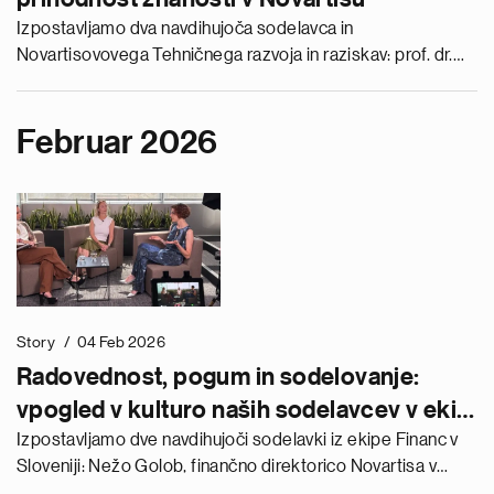
Izpostavljamo dva navdihujoča sodelavca in
Novartisovovega Tehničnega razvoja in raziskav: prof. dr.
Uroš Urleb and dr. Jure Cerar.
Februar 2026
Story
04 Feb 2026
Radovednost, pogum in sodelovanje:
vpogled v kulturo naših sodelavcev v ekipi
Financ
Izpostavljamo dve navdihujoči sodelavki iz ekipe Financ v
Sloveniji: Nežo Golob, finančno direktorico Novartisa v
Sloveniji in članico poslovodstva, ter Zalo Lesjak, višjo