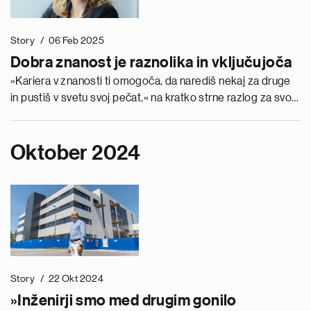
Story
06 Feb 2025
Dobra znanost je raznolika in vključujoča
»Kariera v znanosti ti omogoča, da narediš nekaj za druge
in pustiš v svetu svoj pečat,« na kratko strne razlog za svojo
karierno odločitev dr. Mateja Kramer, globalna vodja
inovacij v Tehničnih raziskavah in razvoju (TRD) v Novartisu
v Sloveniji. Ponosna je na to, da ji je ob zahtevnem iskanju
Oktober 2024
ravnovesja med poklicnim in zasebnim življenjem uspelo
ustvariti pot v znanosti, k čemur znotraj svoje vloge v
podjetju spodbuja tudi sodelavke. Sogovornica meni, da za
dobro znanost, prodorne inovacije in najboljše možne
rezultate za paciente potrebujemo raznolike time.
Story
22 Okt 2024
»Inženirji smo med drugim gonilo