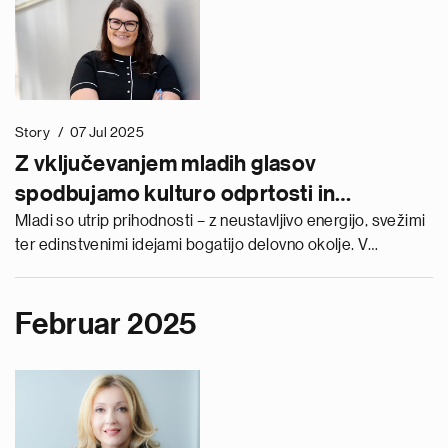
Story
07 Jul 2025
Z vključevanjem mladih glasov
spodbujamo kulturo odprtosti in
sodelovanja
Mladi so utrip prihodnosti – z neustavljivo energijo, svežimi
ter edinstvenimi idejami bogatijo delovno okolje. V
Novartisu jim zato široko odpiramo vrata in jih vključujemo v
procese odločanja tudi na najvišji ravni podjetja. Špela
Mičunović, članica Novartisovega svetovalnega odbora
Februar 2025
mladih, potrjuje, da ta inovativni kadrovski pristop prinaša
neprecenljive koristi – mladim omogoča aktivno
sooblikovanje njihovega delovnega okolja, podjetju pa
zagotavlja pomembne vpoglede in nove rešitve, s čimer
postavlja temelje za prihodnost, ki presega običajno.