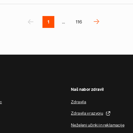
v
e
r
P
‹
›
1
…
116
N
e
x
t
p
a
g
e
Naš nabor zdravil
ic
Zdravila
Zdravila v razvoju
Neželeni učinki in reklamacije