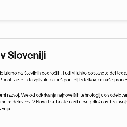
Skip to main content
v Sloveniji
lujemo na številnih področjih. Tudi vi lahko postanete del tega,
nosti zase – da vplivate na naš portfelj izdelkov, na naše procese 
ierni razvoj. Vse od odkrivanja najnovejših tehnologij do sodelovan
ime sodelavcev. V Novartisu boste našli nove priložnosti za svojo r
zvoju.