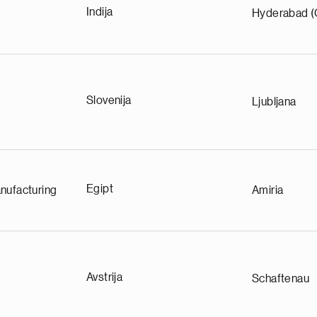
Indija
Hyderabad (
Slovenija
Ljubljana
e
Egipt
nufacturing
Amiria
g
a
p
s
u
Avstrija
Schaftenau
o
i