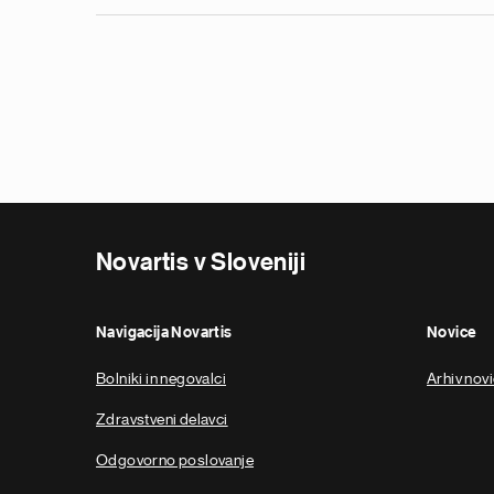
Pagination
Novartis v Sloveniji
Navigacija Novartis
Novice
Bolniki in negovalci
Arhiv nov
Zdravstveni delavci
Odgovorno poslovanje