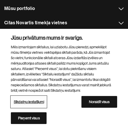
Mūsu portfolio
Citas Novartis tīmekļa vietnes
Jūsu privātums mums ir svarīgs.
Footer Site Search
Mēs izmantojam sīkfailus, lai uzlabotu Jūsu pieredzi, apmeklējot
mūsu tīmekļa vietnes: veiktspējas sīkfaili parāda, kā Jūs izmantojat
šo vietni, funkcionālie sīkfaili atceras Jūsu izdarītās izvēles un
mērķauditorijas atlases sīkfaili palīdz mums kopīgot Jums aktuālu
saturu. Atlasiet “Pieņemt visus”, lai dotu piekrišanu visiem
sīkfailiem, izvēlieties “Sīkfailu iestatījumi” dažādu sīkfailu
pārvaldīšanai vai atlasiet “Noraidīt visus”, lai izmantotu tikai obligāti
Footer
© 2026 SIA Novartis Baltics
nepieciešamos sīkfailus. Sīkdatņu iestatījumus varat mainīt jebkurā
Bottom
brīdī, vietnē nospiežot saiti Sīkdatņu iestatījumi.
Privātuma politika
Lietošanas noteikumi
Vietnes pieejamība
Sīkdatņu iestatījumi
Vietnes karte
Sīkdatņu iestatījumi
Noraidīt visus
Novartis tīmekļa vietņu katalogs
Šī vietne ir paredzēta Latvijas iedzīvotājiem
Pieņemt visus