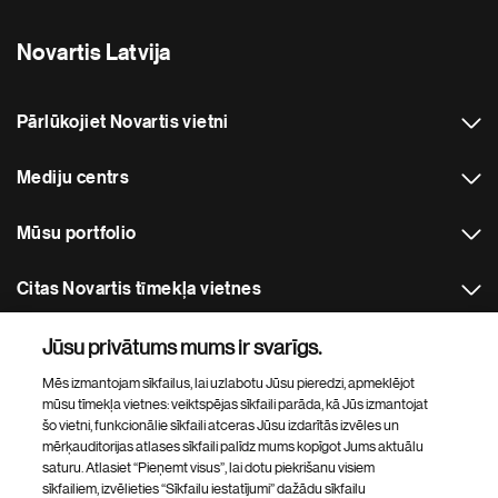
Novartis Latvija
Pārlūkojiet Novartis vietni
Mediju centrs
Mūsu portfolio
Citas Novartis tīmekļa vietnes
Jūsu privātums mums ir svarīgs.
Footer Site Search
Mēs izmantojam sīkfailus, lai uzlabotu Jūsu pieredzi, apmeklējot
mūsu tīmekļa vietnes: veiktspējas sīkfaili parāda, kā Jūs izmantojat
šo vietni, funkcionālie sīkfaili atceras Jūsu izdarītās izvēles un
mērķauditorijas atlases sīkfaili palīdz mums kopīgot Jums aktuālu
saturu. Atlasiet “Pieņemt visus”, lai dotu piekrišanu visiem
sīkfailiem, izvēlieties “Sīkfailu iestatījumi” dažādu sīkfailu