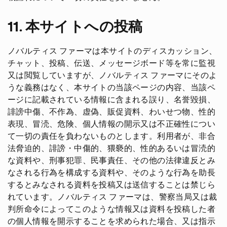
11. 本サイトへの投稿
ノバルティス ファーマは本サイトのディスカッション、
チャット、投稿、伝送、メッセージボード等を常に監視
又は閲覧していますが、ノバルティス ファーマにそのよ
うな義務はなく、本サイトの当該ページの内容、当該ペ
ージに記載されている情報に含まれる誤り、名誉毀損、
誹謗中傷、不作為、虚偽、販促資料、わいせつ物、性的
表現、冒涜、危険、個人情報の開示又は不正確性につい
て一切の責任を負わないものとします。利用者が、非合
法脅迫的、誹謗・中傷的、猥褻的、性的あるいは冒涜的
な資料や、刑事犯罪、民事責任、その他の法律違反とみ
なされる行為を構成する資料や、そのような行為を助長
するとみなされる資料を投稿又は送信することは禁じら
れています。ノバルティス ファーマは、警察当局又は裁
判所命令によってこのような情報又は資料を投稿した者
の個人情報を開示することを求められた場合、又は指示