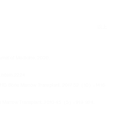
以上
urnal of Medicine. 2020.
2/stem.2224
nt GvHD. Bone Marrow Transplant. 2017 52（10）: 1416-
Bone Marrow Transplant. 2010 45（5）: 919-924.