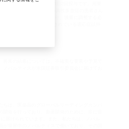
る患者さんに対しては20mgの1日2回投与です。用量
mmから100,000/mmの真性多血症の患者さん
は5mgの1日2回投与であり、慎重に調整する必
ト社の登録商標です。承認されている適応症以外
、将来の結果については、不確実な要素や予見で
、ノバルティスが米国証券取引委員会に届けてお
たちは、医薬品のグローバルリーディングカンパ
の開発を行っており、新薬開発のために、常に世
んに届けられています。また、私たちは、ノバル
社員が世界中のノバルティスで働いており、その国