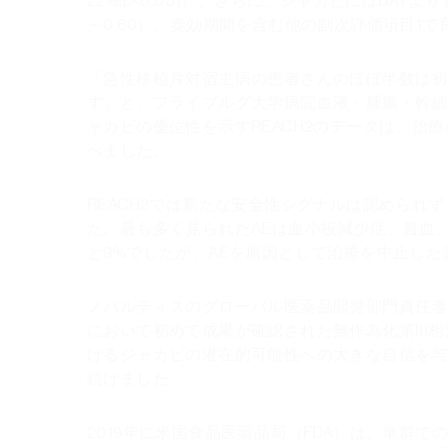
22%;p<0.001）。さらに、ジャカビにはBATより
～0.60）、奏効期間を含む他の副次評価項目1
「急性移植片対宿主病の患者さんのほぼ半数は初
す」と、フライブルグ大学病院血液・腫瘍・幹細胞移
ャカビの優位性を示すREACH2のデータは、治
べました。
REACH2では新たな安全性シグナルは認めら
た。最も多く見られたAEは血小板減少症、貧血
と9%でしたが、AEを原因として治療を中止した
ノバルティスのグローバル医薬品開発部門責任者
において初めて成果が確認された無作為化第III
けるジャカビの潜在的可能性への大きな自信を与
続けました。
2019年に米国食品医薬品局（FDA）は、単群での第