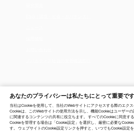
研究開発
ESG（環境・社会・ガバナンス）
ニュース
採用情報
お問い合わせ
ノバルティス社員の安否確認窓口
あなたのプライバシーは私たちにとって重要で
当社はCookieを使用して、当社のWebサイトにアクセスする際のエ
Cookieは、このWebサイトの使用方法を示し、機能Cookieはユーザー
Footer
© 2026 ノバルティス ファーマ
に関連するコンテンツの共有に役立ちます。 すべてのCookieに同意
Bottom
プライバシーポリシー
利用規約
Web Accessibility
Cookieを管理する場合は「Cookie設定」を選択し、厳密に必要なCo
す。 ウェブサイトのCookie設定リンクを押すと、いつでもCookie設