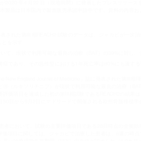
が2020 年4 月22 日（現地時間）に発表したプレスリリ
本製品は日本国内で製造販売承認申請中です。資料の内容お
。
dicine』誌に発表された第III 相REACH2 試験のデータは、ジャカビ
ことを示す
いて、現状で利用可能な最良の治療（BAT）の39%に対し、
併症であり、その急性型における1 年死亡率は80%にも達する
e New England Journal of Medicine』誌に発表さ
カビⓇ（ルキソリチニブ）が現状で利用可能な最良の治療（BA
価項目を達成した初の第III相試験であるREACH2の結果は、
30日から9月2日にマドリードで開催される欧州骨髄移植学
た患者において、試験の主要評価項目である28日時点の全奏効
。主要な副次評価項目に関しては、ジャカビで治療した患者は、8週の時点