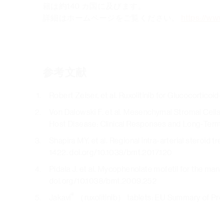
籍は約140 カ国に及びます。
詳細はホームページをご覧ください。
https://ww
参考文献
Robert Zeiser, et al. Ruxolitinib for Glucocorti
Von Dalowski F, et al. Mesenchymal Stromal Cells
Host Disease: Clinical Responses and Long‐Ter
Shapira MY, et al. Regional intra-arterial stero
1422. doi.org/10.1038/bmt.2017.120
Pidala J, et al. Mycophenolate mofetil for the 
doi.org/10.1038/bmt.2009.252
®
Jakavi
（ruxolitinib） tablets: EU Summary of Pro