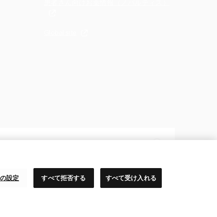
患者さん向けお薬情報（ノバルティス）
Global site
の設定
すべて拒否する
すべて受け入れる
世界のノバルティス
本ウェブサイトは日本国内の閲覧者を対象にしています。