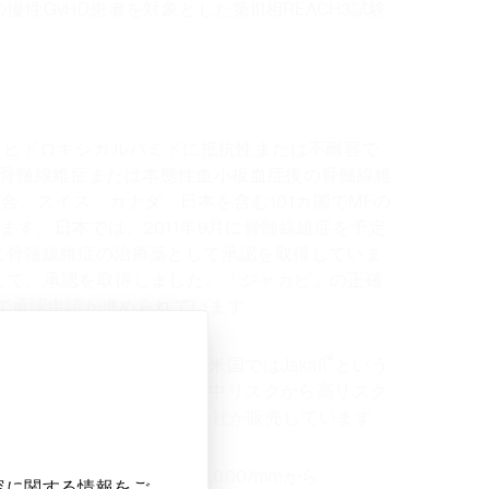
性GvHD患者を対象とした第III相REACH3試験
り、ヒドロキシカルバミドに抵抗性または不耐容で
の骨髄線維症または本態性血小板血症後の骨髄線維
、スイス、カナダ、日本を含む101カ国でMFの
す。日本では、2011年9月に骨髄線維症を予定
月に骨髄線維症の治療薬として承認を取得していま
として、承認を取得しました。「ジャカビ」の正確
で承認申請が進められています。
®
す。「ジャカビ」は、米国ではJakafi
という
患者さんの治療薬のほか、中リスクから高リスク
治療薬5として、インサイト社が販売しています。
量は、血小板数が100,000/mmから
容に関する情報をご