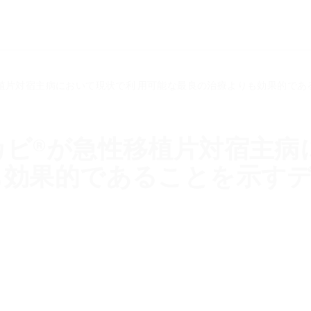
Skip to main content
植片対宿主病において現状で利 用可能な最良の治療よりも効果的であ
ビ®が急性移植片対宿主病
も効果的であることを示す