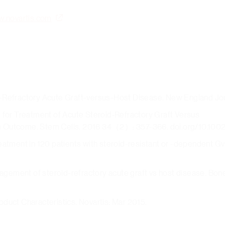
w.novartis.com
coid-Refractory Acute Graft-versus-Host Disease. New England Jo
 for Treatment of Acute Steroid‐Refractory Graft Versus
m Outcome. Stem Cells, 2016 34（2）: 357-366. doi.org/10.100
id treatment in 120 patients with steroid-resistant or -depende
management of steroid-refractory acute graft vs host disease. 
duct Characteristics. Novartis; Mar 2015.