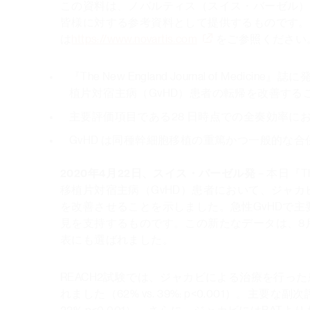
​この資料は、ノバルティス（スイス・バーゼル）
皆様に対する参考資料として提供するものです。
は
https://www.novartis.com
をご参照ください
『The New England Journal of Me
植片対宿主病（GvHD）患者の転帰を改善する
主要評価項目である28 日時点での全奏効率にお
GvHD は同種幹細胞移植の重篤かつ一般的な合
2020年4月22日、スイス・バーゼル発
－本日『Th
移植片対宿主病（GvHD）患者において、ジャ
を改善させることを示しました。急性GvHDで主要評
見を支持するものです。この新たなデータは、8月
表にも選ばれました。
REACH2試験では、ジャカビによる治療を行っ
れました（62% vs. 39%; p<0.001）