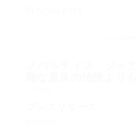
Home
ニュース
ノバルティス、ジャカビ®が急性移
ノバルティス、ジャカ
能な最良の治療より
Apr 24, 2020
プレスリリース
報道関係各位