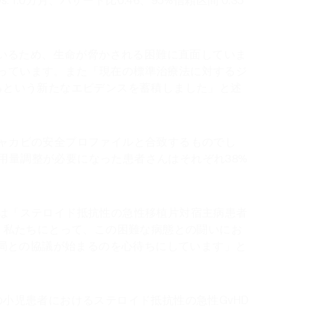
1.0カ月、ハザード比0.46、95%信頼区間 0.35
いるため、生命が脅かされる困難に直面していま
は語っています。また「現在の標準治療法に対するジ
うるという新たなエビデンスを蓄積しました」と述
ジャカビの安全プロファイルと合致するものでし
用量調整が必要になった患者さんはそれぞれ38%
）は「ステロイド抵抗性の急性移植片対宿主病患者
は、私たちにとって、この困難な病態との闘いにお
局との協議が始まるのを心待ちにしています」と
の小児患者におけるステロイド抵抗性の急性GvHD