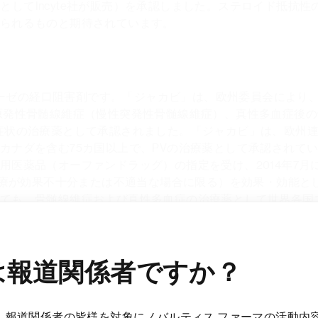
®
としてIncyte社が販売）を承認しました。ステロイド抵抗性の慢
られるものと期待されています。
キナーゼの経口阻害剤です。「ジャカビ」は、欧州委員会によ
原発性骨髄線維症（慢性突発性骨髄線維症）、真性多血症後
症状の治療薬として承認されました。「ジャカビ」は、欧州連合
ナダを含む75カ国以上で、PVの治療薬として承認されていま
用医薬品（オーファンドラッグ）の指定を受け、2014年7
存治療が効果不十分または不適当な場合に限る）を効果・効能
ても、骨髄線維症および真性多血症の治療薬として世界各国
ト社から米国外での開発と商業化のライセンスを取得していま
あるか、ヒドロキシカルバミドに不耐容である真性多血症の
は報道関係者ですか？
2歳以上の小児患児ステロイド抵抗性の急性GvHD患者さんの
10mgの1日2回経口投与です。骨髄線維症に対する推奨開始用
、報道関係者の皆様を対象にノバルティス ファーマの活動内