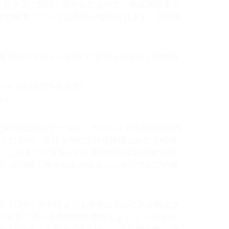
ースを日本語に翻訳・要約したもので、報道関係者の
よび解釈については英語が優先されます。英語版
1
が一次治療薬のステロイド治療
に反応を示さない急性移
1
ジャカビは62%を達成
2-4
れた第III相REACH2試験のデータは、ステロイド抵抗性の急性
T）に比べ、多様な有効性評価指標にわたる転帰
これまでに報告された第II相REACH1試験の所
会（EBMT）年次総会の会長シンポジウムでの発
率（ORR）がBATよりも有意に高いことが確認さ
で有意に高い長期ORRを維持しました（40% vs.