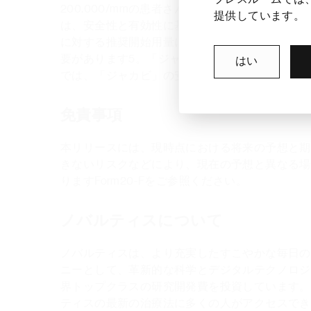
200,000/mmの患者さんに対しては「ジャカビ」
提供しています。
は、安全性と有効性に基づいて調整します。骨髄線維
に対する推奨開始用量については限られた情報し
要があります5。「ジャカビ」は、米国外の国々に
はい
では、「ジャカビ」の安全性と有効性のプロファ
免責事項
本リリースには、現時点における将来の予想と期
きないリスクなどにより、現在の予想と異なる場
りますForm20-Fをご参照ください。
ノバルティスについて
ノバルティスは、より充実したすこやかな毎日の
ニーとして、革新的な科学とデジタルテクノロジ
界トップクラスの研究開発費を投資しています。
ティスの最新の治療法に多くの人がアクセスでき