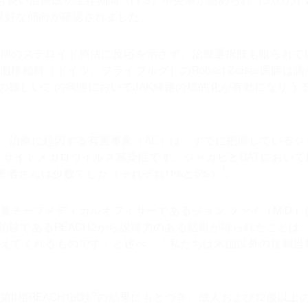
も長い治療成功生存期間（FFS）中央値が認められ（5.0カ月 vs. 
で良好な傾向が確認されました。
期のステロイド療法に反応を示さず、治療選択肢も限られて
植科（ドイツ、フライブルグ）のRobert Zeiser医師
療の難しいこの病態においてJAK経路の標的化が有効になり
れず、治療に起因する有害事象（AE）は、すでに把握している
、サイトメガロウイルス感染症です。ジャカビとBATにおいて
1
患者さんは少数でした（それぞれ11%と5%）
。
兼チーフメディカルオフィサーであるジョン ツァイ（M.D.
相治験であるREACH2から説得力のある結果が得られたこと
えてくれるものです」と述べ、「私たちは米国以外の規制当
5
II相REACH1試験
の結果にもとづき、成人および12歳以上