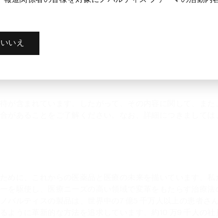
15mgの1日2回経口投与、血小板数が200,000/mmを上回
症の患者さんや真性多血症の患者さんの血小板数が50,000/
かありません。このような患者さんに対する最大推奨開始用量
®
おけるノバルティス社の登録商標です。Jakafi
はインサイ
いいえ
イルは確立されていません。
待が含まれています。したがって、その内容に関して、また
合があることをご了解ください。なお、詳細につきましては
ために、これからの医薬品と医療の未来を描いています。私
ーを駆使し、医療ニーズの高い領域で変革をもたらす治療法
ノバルティスの製品は、世界中の7 億5 千万人以上の患者さ
るように革新的な方法を追求しています。約10 万9 千人の