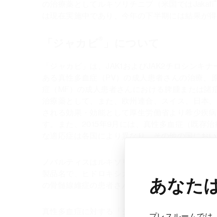
の治療薬としてルキソリチニブ（米国ではJakafi
は現在実施中であり、今年の下半期には結果が得
®
「ジャカビ
」について
「ジャカビ」は、JAK1およびJAK2チロシン
ある真性多血症（PV）の成人患者さんの治療、
症（MF）の成人患者さんにおける脾腫または諸
治療薬として、また、欧州連合、スイス、日本、カ
される効果・効能として厚生労働省より希少疾病
す。また、2015年9月には、真性多血症（既
な適応症は各国により異なり、その他の国におい
ノバルティスはルキソリチニブについて、インサイ
製品名で、ヒドロキシカルバミドが効果不十分で
あなた
の骨髄線維症の患者さんの治療薬、成人および1
真性多血症に対する「ジャカビ」の推奨開始用量は、
プレスルームでは