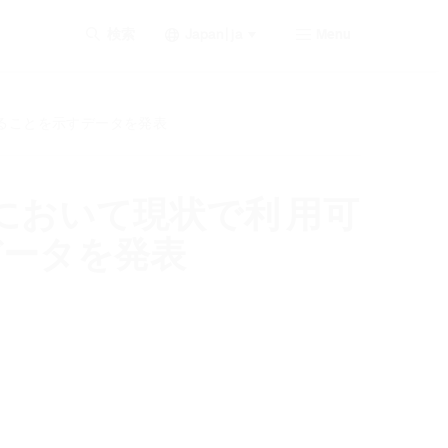
Japan | ja
検索
Menu
ることを示すデータを発表
において現状で利 用可
データを発表