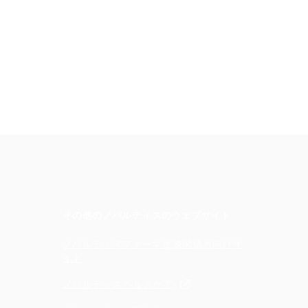
その他のノバルティスのウェブサイト
ノバルティスファーマ 医療関係者向けサ
イト
ノバルティス ヘルスケア