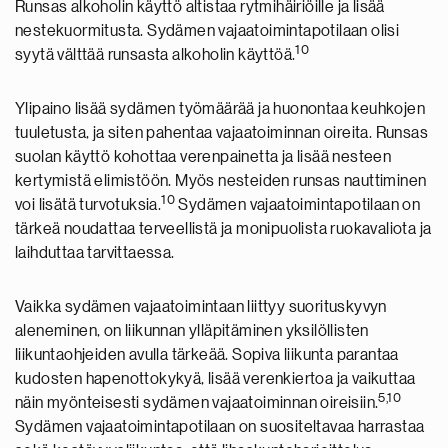
Runsas alkoholin käyttö altistaa rytmihäiriöille ja lisää
nestekuormitusta. Sydämen vajaatoimintapotilaan olisi
10
syytä välttää runsasta alkoholin käyttöä.
Ylipaino lisää sydämen työmäärää ja huonontaa keuhkojen
tuuletusta, ja siten pahentaa vajaatoiminnan oireita. Runsas
suolan käyttö kohottaa verenpainetta ja lisää nesteen
kertymistä elimistöön. Myös nesteiden runsas nauttiminen
10
voi lisätä turvotuksia.
Sydämen vajaatoimintapotilaan on
tärkeä noudattaa terveellistä ja monipuolista ruokavaliota ja
laihduttaa tarvittaessa.
Vaikka sydämen vajaatoimintaan liittyy suorituskyvyn
aleneminen, on liikunnan ylläpitäminen yksilöllisten
liikuntaohjeiden avulla tärkeää. Sopiva liikunta parantaa
kudosten hapenottokykyä, lisää verenkiertoa ja vaikuttaa
5,10
näin myönteisesti sydämen vajaatoiminnan oireisiin.
Sydämen vajaatoimintapotilaan on suositeltavaa harrastaa