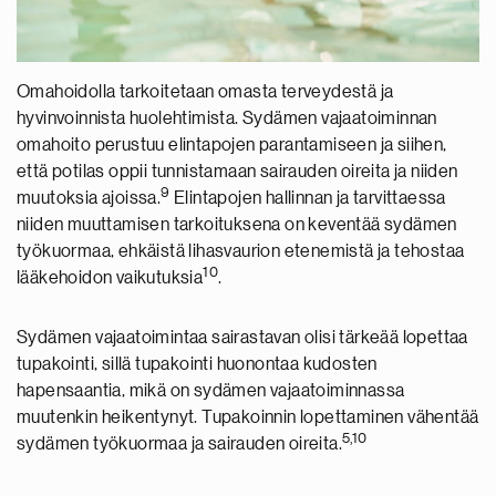
Omahoidolla tarkoitetaan omasta terveydestä ja
hyvinvoinnista huolehtimista. Sydämen vajaatoiminnan
omahoito perustuu elintapojen parantamiseen ja siihen,
että potilas oppii tunnistamaan sairauden oireita ja niiden
9
muutoksia ajoissa.
Elintapojen hallinnan ja tarvittaessa
niiden muuttamisen tarkoituksena on keventää sydämen
työkuormaa, ehkäistä lihasvaurion etenemistä ja tehostaa
10
lääkehoidon vaikutuksia
.
Sydämen vajaatoimintaa sairastavan olisi tärkeää lopettaa
tupakointi, sillä tupakointi huonontaa kudosten
hapensaantia, mikä on sydämen vajaatoiminnassa
muutenkin heikentynyt. Tupakoinnin lopettaminen vähentää
5,10
sydämen työkuormaa ja sairauden oireita.