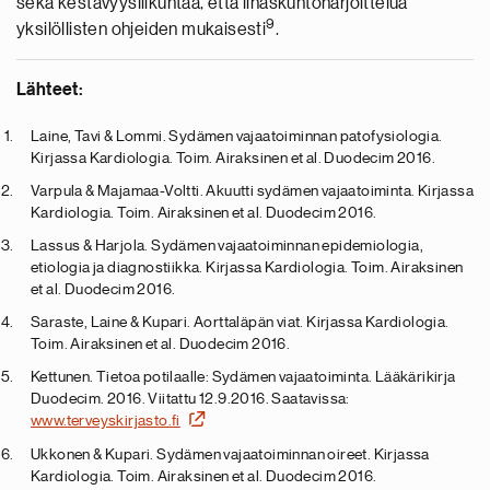
sekä kestävyysliikuntaa, että lihaskuntoharjoittelua
9
yksilöllisten ohjeiden mukaisesti
.
Lähteet:
Laine, Tavi & Lommi. Sydämen vajaatoiminnan patofysiologia.
Kirjassa Kardiologia. Toim. Airaksinen et al. Duodecim 2016.
Varpula & Majamaa-Voltti. Akuutti sydämen vajaatoiminta. Kirjassa
Kardiologia. Toim. Airaksinen et al. Duodecim 2016.
Lassus & Harjola. Sydämen vajaatoiminnan epidemiologia,
etiologia ja diagnostiikka. Kirjassa Kardiologia. Toim. Airaksinen
et al. Duodecim 2016.
Saraste, Laine & Kupari. Aorttaläpän viat. Kirjassa Kardiologia.
Toim. Airaksinen et al. Duodecim 2016.
Kettunen. Tietoa potilaalle: Sydämen vajaatoiminta. Lääkärikirja
Duodecim. 2016. Viitattu 12.9.2016. Saatavissa:
www.terveyskirjasto.fi
Ukkonen & Kupari. Sydämen vajaatoiminnan oireet. Kirjassa
Kardiologia. Toim. Airaksinen et al. Duodecim 2016.