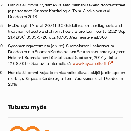
Harjola & Lommi. Sydämen vajaatoiminnan lääkehoidon tavoitteet
ja periaatteet. Kirjassa Kardiologia. Toim. Airaksinen et al.
Duodecim 2016.
McDonagh TA, et al. 2021 ESC Guidelines for the diagnosis and
treatment of acute and chronic heart failure. Eur Heart J. 2021 Sep
21;42(36):3599-3726. doi: 10.1093/eurheartj/ehab368.
Sydämen vajaatoiminta (online). Suomalaisen Lääkäriseura
Duodecimin ja Suomen Kardiologisen Seuran asettama työryhmä.
Helsinki: Suomalainen Lääkäriseura Duodecim, 2017 (viitattu
12.09.2017). Saatavilla internetissä:
www.kaypahoito.fi
Harjola & Lommi. Vajaatoimintaa vaikeuttavat tekijät ja elintapojen
merkitys. Kirjassa Kardiologia. Toim. Airaksinen et al. Duodecim
2016.
Tutustu myös