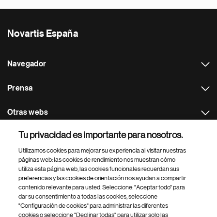
Novartis España
Navegador
Prensa
Otras webs
Tu privacidad es importante para nosotros.
Footer Site Search
Utilizamos cookies para mejorar su experiencia al visitar nuestras
páginas web: las cookies de rendimiento nos muestran cómo
utiliza esta página web, las cookies funcionales recuerdan sus
preferencias y las cookies de orientación nos ayudan a compartir
contenido relevante para usted. Seleccione: "Aceptar todo" para
dar su consentimiento a todas las cookies, seleccione
"Configuración de cookies" para administrar las diferentes
Footer
© 2026 Novartis Farmacéutica, SA
cookies o seleccione "Declinar todas" para utilizar solo las