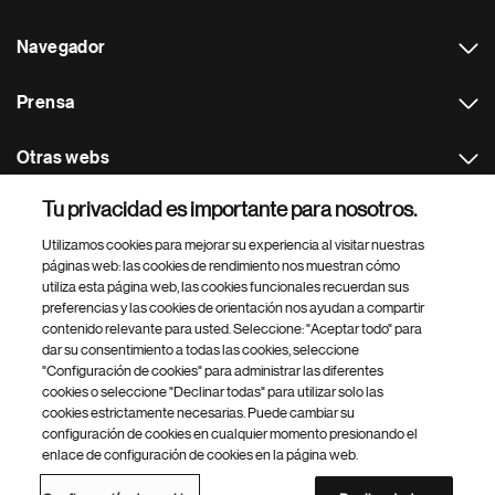
Navegador
Prensa
Otras webs
Tu privacidad es importante para nosotros.
Footer Site Search
Utilizamos cookies para mejorar su experiencia al visitar nuestras
páginas web: las cookies de rendimiento nos muestran cómo
utiliza esta página web, las cookies funcionales recuerdan sus
preferencias y las cookies de orientación nos ayudan a compartir
contenido relevante para usted. Seleccione: "Aceptar todo" para
dar su consentimiento a todas las cookies, seleccione
"Configuración de cookies" para administrar las diferentes
Footer
© 2026 Novartis Farmacéutica, SA
cookies o seleccione "Declinar todas" para utilizar solo las
Bottom
cookies estrictamente necesarias. Puede cambiar su
Política de privacidad
Términos de uso
Accesibilidad web
configuración de cookies en cualquier momento presionando el
Protección de datos
Configuración de cookies
enlace de configuración de cookies en la página web.
Contacto Novartis Farmacéutica
Mapa web
Sistema Interno de Información de Novartis (SpeakUp)