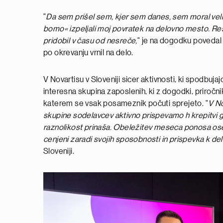
"
Da sem prišel sem, kjer sem danes, sem moral velik
bomo« izpeljali moj povratek na delovno mesto. Res
pridobil v času od nesreče,
" je na dogodku povedal 
po okrevanju vrnil na delo.
V Novartisu v Sloveniji sicer aktivnosti, ki spodbuj
interesna skupina zaposlenih, ki z dogodki, priročni
katerem se vsak posameznik počuti sprejeto. "
V No
skupine sodelavcev aktivno prispevamo h krepitvi gla
raznolikost prinaša. Obeležitev meseca ponosa oseb
cenjeni zaradi svojih sposobnosti in prispevka k del
Sloveniji.