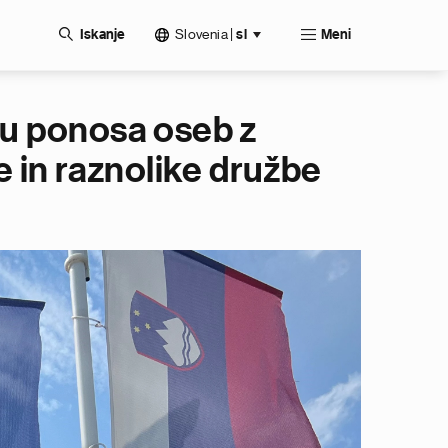
Slovenia
|
Iskanje
sl
Meni
ecu ponosa oseb z
 in raznolike družbe