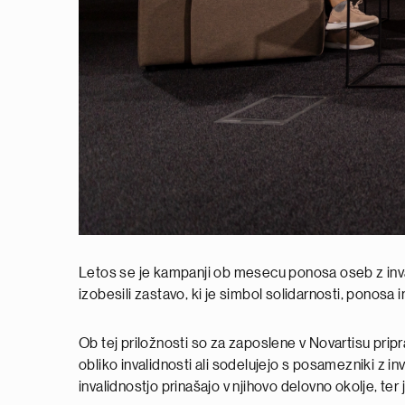
Letos se je kampanji ob mesecu ponosa oseb z invalid
izobesili zastavo, ki je simbol solidarnosti, ponosa i
Ob tej priložnosti so za zaposlene v Novartisu prip
obliko invalidnosti ali sodelujejo s posamezniki z i
invalidnostjo prinašajo v njihovo delovno okolje, te