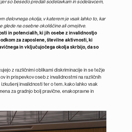
 kjer so besedo predali sodelavkam in sodelavcem,
em delovnega okolja, v katerem je vsak lahko to, kar
ne glede na osebne okoliščine ali omejitve.
sti in potencialih, ki jih osebe z invalidnostjo
odkom za zaposlene, številne aktivnosti, ki
avičnega in vključujočega okolja skrbijo, da so
ujejo z različnimi oblikami diskriminacije in se težje
v in prispevkov oseb z invalidnostmi na različnih
zkušenj invalidnosti ter o tem, kako lahko vsak
mena za gradnjo bolj pravične, enakopravne in