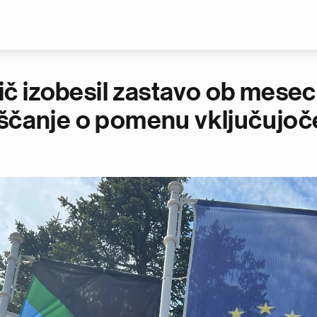
Skip to main content
rvič izobesil zastavo ob mes
ščanje o pomenu vključujoče