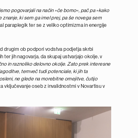
 nismo pogovarjali na način »če bomo«, pač pa »kako
 znanje, ki sem ga imel prej, pa še novega sem
al paraplegik ter se z veliko optimizma in energije
 med drugim ob podpori vodstva podjetja skrbi
ter jih nagovarja, da skupaj ustvarjajo okolje, v
no in raznoliko delovno okolje. Zato prek interesne
goditve, temveč tudi potenciale, ki jih ta
sleni, ne glede na morebitne omejitve, čutijo
a vključevanje oseb z invalidnostmi v Novartisu v