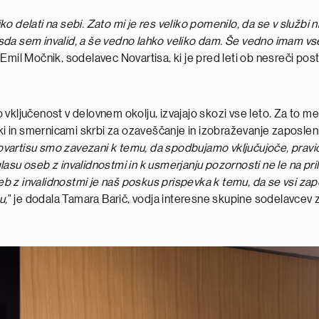
o delati na sebi. Zato mi je res veliko pomenilo, da se v službi
da sem invalid, a še vedno lahko veliko dam. Še vedno imam vse
Emil Močnik, sodelavec Novartisa, ki je pred leti ob nesreči post
ajo vključenost v delovnem okolju, izvajajo skozi vse leto. Za to
ki in smernicami skrbi za ozaveščanje in izobraževanje zaposlenih 
vartisu smo zavezani k temu, da spodbujamo vključujoče, pravič
su oseb z invalidnostmi in k usmerjanju pozornosti ne le na prila
 z invalidnostmi je naš poskus prispevka k temu, da se vsi zapo
u,
" je dodala Tamara Barič, vodja interesne skupine sodelavcev z