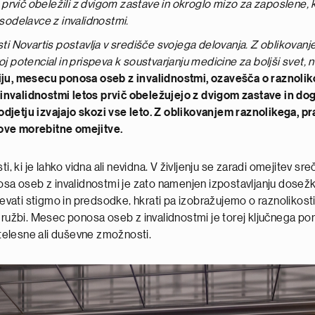
prvič obeležili z dvigom zastave in okroglo mizo za zaposlene,
ih sodelavce z invalidnostmi.
sti Novartis postavlja v središče svojega delovanja. Z oblikovanj
oj potencial in prispeva k soustvarjanju medicine za boljši svet, 
juliju, mesecu ponosa oseb z invalidnostmi, ozavešča o raznoliko
invalidnostmi letos prvič obeležujejo z dvigom zastave in dog
djetju izvajajo skozi vse leto. Z oblikovanjem raznolikega, pr
hove morebitne omejitve.
, ki je lahko vidna ali nevidna. V življenju se zaradi omejitev sreč
osa oseb z invalidnostmi je zato namenjen izpostavljanju dosežko
ati stigmo in predsodke, hkrati pa izobražujemo o raznolikosti i
 družbi. Mesec ponosa oseb z invalidnostmi je torej ključnega po
 telesne ali duševne zmožnosti.