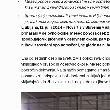
Mesec ponosa oseb z invalidnostmi so v podjetju 
ki sami živijo z invalidnostjo ali imajo v svojih tim
Spodbujanje raznolikosti, pravičnosti in vključeno
je, vsakomur zagotavljajo možnost, da izkoristi sv
Ljubljana, 12. julij 2024 – Novartis v Sloveniji v 
prinašajo v delovno okolje. Mesec ponosa oseb z 
spodbujajo vključenost v delovnem okolju, pa v po
njihovi zaposleni opolnomočeni, ne glede na nji
Ena od sedmih oseb na svetu živi z obliko invalidnosti
vključujejo v družbo in v delovno okolje. Mesec pon
področjih delovanja. Na ta način pomagamo zmanjšev
posameznik prispeva k bolj dostopni in vključujoči
vključujoče družbe za vse ljudi, ne glede na njihove