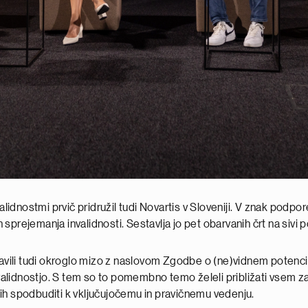
nostmi prvič pridružil tudi Novartis v Sloveniji. V znak podpore
n sprejemanja invalidnosti. Sestavlja jo pet obarvanih črt na sivi 
ravili tudi okroglo mizo z naslovom Zgodbe o (ne)vidnem potencia
nvalidnostjo. S tem so to pomembno temo želeli približati vsem za
r jih spodbuditi k vključujočemu in pravičnemu vedenju.