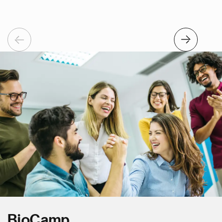
Previous
Next
BioCamp