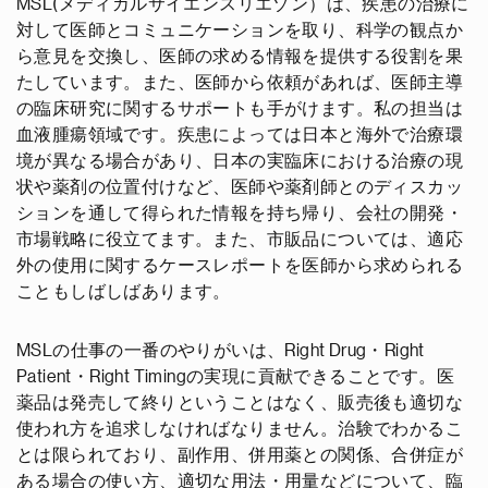
MSL(メディカルサイエンスリエゾン）は、疾患の治療に
対して医師とコミュニケーションを取り、科学の観点か
ら意見を交換し、医師の求める情報を提供する役割を果
たしています。また、医師から依頼があれば、医師主導
の臨床研究に関するサポートも手がけます。私の担当は
血液腫瘍領域です。疾患によっては日本と海外で治療環
境が異なる場合があり、日本の実臨床における治療の現
状や薬剤の位置付けなど、医師や薬剤師とのディスカッ
ションを通して得られた情報を持ち帰り、会社の開発・
市場戦略に役立てます。また、市販品については、適応
外の使用に関するケースレポートを医師から求められる
こともしばしばあります。
MSLの仕事の一番のやりがいは、Right Drug・Right
Patient・Right Timingの実現に貢献できることです。医
薬品は発売して終りということはなく、販売後も適切な
使われ方を追求しなければなりません。治験でわかるこ
とは限られており、副作用、併用薬との関係、合併症が
ある場合の使い方、適切な用法・用量などについて、臨