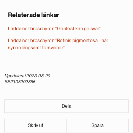
Relaterade länkar
Ladda ner broschyren “Gentest kan ge svar”
Ladda ner broschyren “Retinis pigmentosa - när
synen långsamt försvinner”
Uppdaterat 2023-08-29
SE2308292856
Dela
Skriv ut
Spara