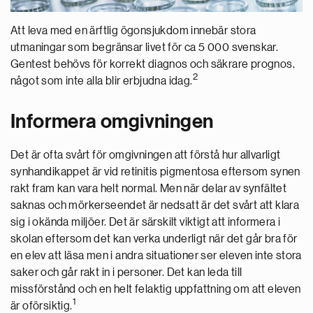
Att leva med en ärftlig ögonsjukdom innebär stora
utmaningar som begränsar livet för ca 5 000 svenskar.
Gentest behövs för korrekt diagnos och säkrare prognos,
2
något som inte alla blir erbjudna idag.
Informera omgivningen
Det är ofta svårt för omgivningen att förstå hur allvarligt
synhandikappet är vid retinitis pigmentosa eftersom synen
rakt fram kan vara helt normal. Men när delar av synfältet
saknas och mörkerseendet är nedsatt är det svårt att klara
sig i okända miljöer. Det är särskilt viktigt att informera i
skolan eftersom det kan verka underligt när det går bra för
en elev att läsa men i andra situationer ser eleven inte stora
saker och går rakt in i personer. Det kan leda till
missförstånd och en helt felaktig uppfattning om att eleven
1
är oförsiktig.