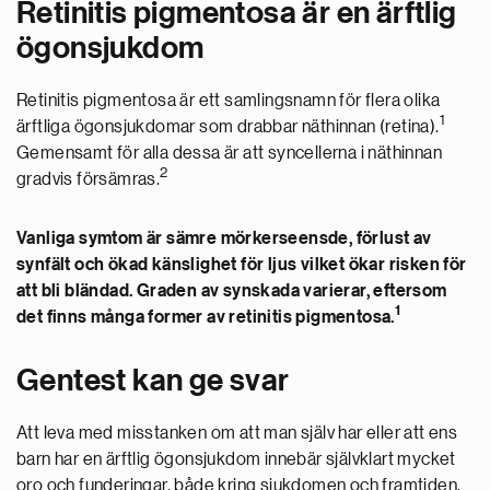
Retinitis pigmentosa är en ärftlig
ögonsjukdom
Retinitis pigmentosa är ett samlingsnamn för flera olika
1
ärftliga ögonsjukdomar som drabbar näthinnan (retina).
Gemensamt för alla dessa är att syncellerna i näthinnan
2
gradvis försämras.
Vanliga symtom är sämre mörkerseensde, förlust av
synfält och ökad känslighet för ljus vilket ökar risken för
att bli bländad. Graden av synskada varierar, eftersom
1
det finns många former av retinitis pigmentosa.
Gentest kan ge svar
Att leva med misstanken om att man själv har eller att ens
barn har en ärftlig ögonsjukdom innebär självklart mycket
oro och funderingar, både kring sjukdomen och framtiden.