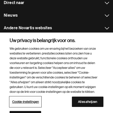
Direct naar
Nieuws
Andere Novartis websites
Uw privacy is belangrijk voor ons.
Footer Site Search
We gebruiken cookies om uw ervaring bij het bezoeken van onze
websites te verbeteren: prestatiecookies laten ons zien hoe u
deze website gebruikt, functionele cookies onthouden uw
voorkeuren en targeting cookies helpen ons om inhoud te delen
die voor u relevant is. Selecteer "Accepteer alles" om uw
toestemming te geven voor alle cookies, selecteer "Cookie-
instellingen" om de verschillende cookies te beheren of selecteer
Footer
© 2026 Novartis Pharma B.V.
"Alles afwijzen" om alleen strikt noodzakelijke cookies te
Bottom
gebruiken. U kunt uw cookie-instellingen op elk moment wijzigen
Privacybeleid
Cookie-instellingen
Digitale Toegankelijkheid
door op de link voor cookie-instellingen op de website te klikken.
Over cookies
Site Map
Third party code
Leveringsvoorwaarden
Disclaimer
Inkoopvoorwaarden
Cookie-instellingen
Alles afwijzen
Overzicht Novartis websites