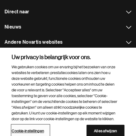
Direct naar
Nieuws
Andere Novartis websites
Uw privacy is belangrijk voor ons.
Footer Site Search
We gebruiken cookies om uw ervaring bij het bezoeken van onze
websites te verbeteren: prestatiecookies laten ons zien hoe u
deze website gebruikt, functionele cookies onthouden uw
voorkeuren en targeting cookies helpen ons om inhoud te delen
die voor u relevant is. Selecteer "Accepteer alles" om uw
toestemming te geven voor alle cookies, selecteer "Cookie-
instellingen" om de verschillende cookies te beheren of selecteer
Footer
© 2026 Novartis Pharma B.V.
"Alles afwijzen" om alleen strikt noodzakelijke cookies te
Bottom
gebruiken. U kunt uw cookie-instellingen op elk moment wijzigen
Privacybeleid
Cookie-instellingen
Digitale Toegankelijkheid
door op de link voor cookie-instellingen op de website te klikken.
Over cookies
Site Map
Third party code
Leveringsvoorwaarden
Disclaimer
Inkoopvoorwaarden
Cookie-instellingen
Alles afwijzen