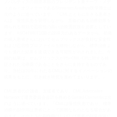
ノバルティスの開発本部のプレジデント兼チーフ・メデ
ィカル・オフィサーであるShreeram Aradhye医学博士は
次のように述べています。「CMLとともに生きる患者さ
んは、慢性疾患を管理しながら、意義のある治療効果を
得られる有効で忍容性の高い治療選択肢を必要としてい
ます。ASC4FIRST試験の説得力のあるデータから、初発
の成人患者さんにおいてセムブリックスが良好な安全性
および忍容性プロファイルを維持しながら、標準治療よ
りも優れた結果を達成できる可能性が示されました。今
回の結果は、セムブリックスがPh+CML-CPに対する検
証された治療薬であることをさらに支持するものであ
り、当社は20年にわたるCMLに対するイノベーションの
成果をもとに、引き続き研究を進めてまいります。」
CML患者の介護者、支援者であり、CML Advocates
Networkで運営委員会会計を務めるGerald Clementsは次
のように述べています。「CMLは慢性疾患であり、標準
治療の副作用は患者にとって困難なものとなる場合があ
ります。そのような副作用はしばしば患者の日常生活に