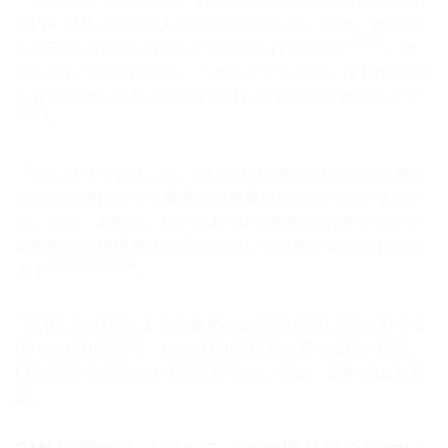
「セムブリックス」は、2剤以上のTKIによる治療歴があ
るPh+ CML-CPの成人患者の治療として、日本、米国お
22-24
よびEUを含む70ヵ国以上で承認されています
。米
国を含む一部の国では、「セムブリックス」はT315I変異
を有するPh+ CML-CP患者に対しても承認されています
23-25
。
「セムブリックス」は、2剤のTKI治療に抵抗性や不耐容
を示す患者にとって重要な治療選択肢となっています2-
17。現在、本剤は、Ph+ CML-CPの複数の治療ラインで
単剤療法と併用療法の両方について試験が実施されてい
18-20,24,26-38
ます
。
*
2剤以上のTKIによる治療歴のあるPh+CML-CPに対する
80 mg 1日1回投与、およびT315I変異を有するPh+ CML-
CPに対する200 mg 1日2回投与ついては、日本では未承
認。