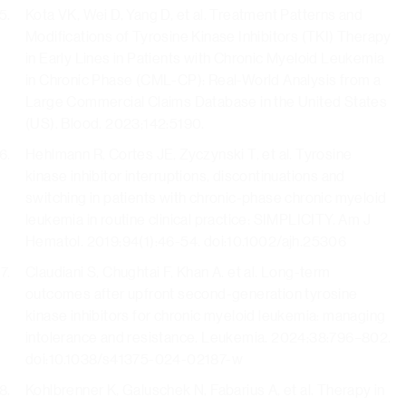
Kota VK, Wei D, Yang D, et al. Treatment Patterns and
Modifications of Tyrosine Kinase Inhibitors (TKI) Therapy
in Early Lines in Patients with Chronic Myeloid Leukemia
in Chronic Phase (CML-CP): Real-World Analysis from a
Large Commercial Claims Database in the United States
(US). Blood. 2023;142:5190.
Hehlmann R, Cortes JE, Zyczynski T, et al. Tyrosine
kinase inhibitor interruptions, discontinuations and
switching in patients with chronic-phase chronic myeloid
leukemia in routine clinical practice: SIMPLICITY. Am J
Hematol. 2019;94(1):46-54. doi:10.1002/ajh.25306
Claudiani S, Chughtai F, Khan A. et al. Long-term
outcomes after upfront second-generation tyrosine
kinase inhibitors for chronic myeloid leukemia: managing
intolerance and resistance. Leukemia. 2024;38:796–802.
doi:10.1038/s41375-024-02187-w
Kohlbrenner K, Galuschek N, Fabarius A, et al. Therapy in