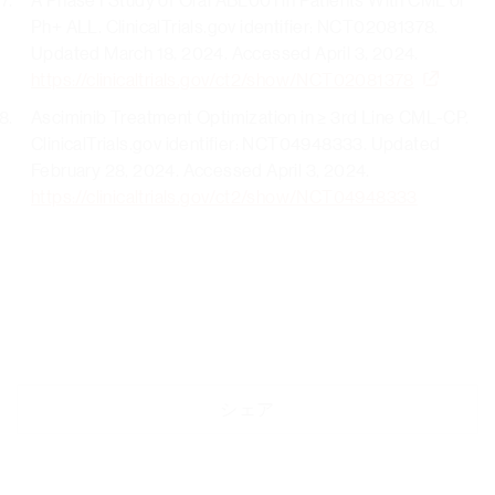
A Phase I Study of Oral ABL001 in Patients With CML or
Ph+ ALL. ClinicalTrials.gov identifier: NCT02081378.
Updated March 18, 2024. Accessed April 3, 2024.
https://clinicaltrials.gov/ct2/show/NCT02081378
Asciminib Treatment Optimization in ≥ 3rd Line CML-CP.
ClinicalTrials.gov identifier: NCT04948333. Updated
February 28, 2024. Accessed April 3, 2024.
https://clinicaltrials.gov/ct2/show/NCT04948333
シェア