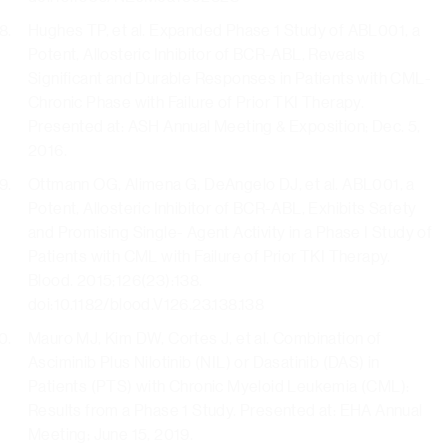
Hughes TP, et al. Expanded Phase 1 Study of ABL001, a
Potent, Allosteric Inhibitor of BCR-ABL, Reveals
Significant and Durable Responses in Patients with CML-
Chronic Phase with Failure of Prior TKI Therapy.
Presented at: ASH Annual Meeting & Exposition; Dec. 5,
2016.
Ottmann OG, Alimena G, DeAngelo DJ, et al. ABL001, a
Potent, Allosteric Inhibitor of BCR-ABL, Exhibits Safety
and Promising Single- Agent Activity in a Phase I Study of
Patients with CML with Failure of Prior TKI Therapy.
Blood. 2015;126(23):138.
doi:10.1182/blood.V126.23.138.138
Mauro MJ, Kim DW, Cortes J, et al. Combination of
Asciminib Plus Nilotinib (NIL) or Dasatinib (DAS) in
Patients (PTS) with Chronic Myeloid Leukemia (CML):
Results from a Phase 1 Study. Presented at: EHA Annual
Meeting; June 15, 2019.