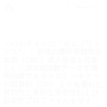
Japan
ニュース
ノバルティスの「セムブリッ
クス®」、初発の慢性骨髄性白
血病（CML）成人患者を対象
とした第III相試験データで標
準治療であるチロシンキナー
ゼ阻害剤（TKI）よりも優れた
有効性と良好な安全性および
忍容性プロファイルを示す