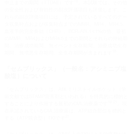
18
中止までの期間（TTDAE）です
。本試験では、その他
の安全性および有効性の副次評価項目も評価します。こ
れらの副次評価項目には、予定されているすべてのデー
タ収集時点および収集時点までのMMR、MR4、MR4.5、
血液学的完全奏効（CHR）、BCR::ABL1 ≤ 1%の他、最初
のMMR、MR4およびMR4.5までの期間とそれらの持続期
間、治療成功期間、無イベント生存期間、治療成功生存
18
期間、無増悪生存期間、全生存期間が含まれます
。
「セムブリックス」（一般名：アシミニブ塩
酸塩）について
「セムブリックス」は、ABLミリストイルポケット（学
術文献ではSTAMP阻害剤といわれる）を特異的に標的と
19-21
することにより作用する最初のCML治療薬です
。現
在承認されているCML治療薬は、ATP結合部位を標的と
21
する（ATP競合型）TKIです
。