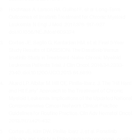
Hochhaus A, Larson RA, Guilhot F, et al. Long-Term
Outcomes of Imatinib Treatment for Chronic Myeloid
Leukemia. N Engl J Med. 2017;376: 917–927.
doi:10.1056/NEJMoa1609324
Cortes JE, Saglio G, Kantarjian HM, et al. Final 5-Year
Study Results of DASISION: The Dasatinib Versus
Imatinib Study in Treatment-Naïve Chronic Myeloid
Leukemia Patients Trial. J Clin Oncol. 2016;34:2333-
2340. doi:10.1200/JCO.2015.64.8899
Akard LP, Albitar M, Hill CE, Pinilla-Ibarz, J. The “Hit Hard
and Hit Early” Approach to the Treatment of Chronic
Myeloid Leukemia: Implications of the Updated National
Comprehensive Cancer Network Clinical Practice
Guidelines for Routine Practice. Clin Adv Hematol Oncol.
2013;11(7):421-432.
Cortes JE, Kim DW, Pinilla-Ibarz J, et al. Ponatinib
efficacy and safety in Philadelphia chromosome–positive