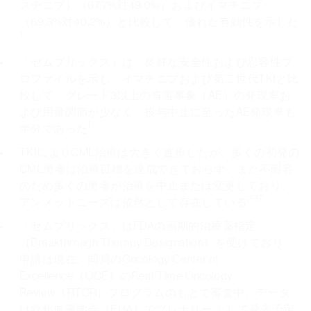
スチニブ）（67.7%対49.0%）およびイマチニブ
（69.3%対40.2%）と比較して、優れた有効性を示した
1
「セムブリックス」は、良好な安全性および忍容性プ
ロファイルを示し、イマチニブおよび第二世代TKIと比
較して、グレード3以上の有害事象（AE）の発現率お
よび用量調節が少なく、投与中止に至ったAE発現率も
1
半分であった
TKIによりCML治療は大きく進歩したが、多くの初発の
CML患者は治療目標を達成できておらず、また不耐容
のため多くの患者が治療を中止または変更しており、
2-17
アンメットニーズは依然として存在している
「セムブリックス」はFDAの画期的治療薬指定
（Breakthrough Therapy Designation）を受けており、
申請は現在、同局のOncology Center of
Excellence（OCE）のReal-Time Oncology
Review（RTOR）プログラムのもとで審査中。データ
は欧州血液学会（EHA）でプレナリー として発表予定