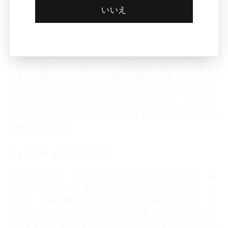
んを支援してきました。
いいえ
免責事項
本リリースには、現時点における将来の予想と期待が含
まれています。したがって、その内容に関して、また、
将来の結果については、不確実な要素や予見できないリ
スクなどにより、現在の予想と異なる場合があることを
ご了承ください。なお、詳細につきましては、ノバルテ
ィスが米国証券取引委員会に届けておりますForm20-Fを
ご参照ください。
ノバルティスについて
ノバルティスは、革新的医薬品の研究、開発、製造、販
売を行うグローバル製薬企業です。ノバルティスは、患
者さん、医療従事者、社会全体と共に病に向き合い、人
びとがより充実した健やかな毎日が過ごせるため「医薬
の未来を描く (Reimagining Medicine)」ことを追求してい