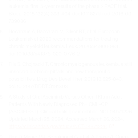
leukemia: final 5-year results of the phase 2 PACE trial.
Blood. 2018;132(4):393-404. doi:10.1182/blood-2016-09-
739086
Hochhaus A, Baccarani M, Silver RT, et al. European
LeukemiaNet 2020 recommendations for treating
chronic myeloid leukemia. Leuk. 2020;34:966-984.
doi:10.1038/s41375-020-0776-2
Flis S, Chojnacki T. Chronic myelogenous leukemia, a still
unsolved problem: pitfalls and new therapeutic
possibilities. Drug Des Devel Ther. 2019;13:825-843.
doi:10.2147/DDDT.S191303
A Study of Oral Asciminib Versus Other TKIs in Adult
Patients With Newly Diagnosed Ph+ CML-CP
(ASC4FIRST). ClinicalTrials.gov identifier: NCT04971226.
Updated March 25, 2024. Accessed March 26, 2024.
https://clinicaltrials.gov/study/NCT04971226
Rea D, Mauro MJ, Boquimpani C, et al. A Phase 3, Open-