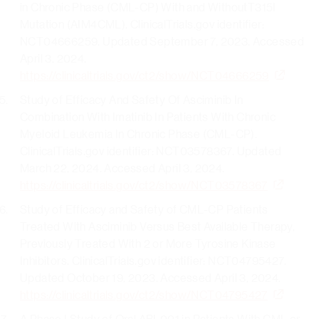
in Chronic Phase (CML-CP) With and WithoutT315I
Mutation (AIM4CML). ClinicalTrials.gov identifier:
NCT04666259. Updated September 7, 2023. Accessed
April 3, 2024.
https://clinicaltrials.gov/ct2/show/NCT04666259
Study of Efficacy And Safety Of Asciminib In
Combination With Imatinib In Patients With Chronic
Myeloid Leukemia In Chronic Phase (CML-CP).
ClinicalTrials.gov identifier: NCT03578367. Updated
March 22, 2024. Accessed April 3, 2024.
https://clinicaltrials.gov/ct2/show/NCT03578367
Study of Efficacy and Safety of CML-CP Patients
Treated With Asciminib Versus Best Available Therapy,
Previously Treated With 2 or More Tyrosine Kinase
Inhibitors. ClinicalTrials.gov identifier: NCT04795427.
Updated October 19, 2023. Accessed April 3, 2024.
https://clinicaltrials.gov/ct2/show/NCT04795427