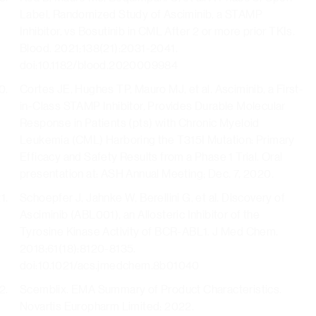
Label, Randomized Study of Asciminib, a STAMP
Inhibitor, vs Bosutinib in CML After 2 or more prior TKIs.
Blood. 2021;138(21):2031-2041.
doi:10.1182/blood.2020009984
Cortes JE, Hughes TP, Mauro MJ, et al. Asciminib, a First-
in-Class STAMP Inhibitor, Provides Durable Molecular
Response in Patients (pts) with Chronic Myeloid
Leukemia (CML) Harboring the T315I Mutation: Primary
Efficacy and Safety Results from a Phase 1 Trial. Oral
presentation at: ASH Annual Meeting; Dec. 7, 2020.
Schoepfer J, Jahnke W, Berellini G, et al. Discovery of
Asciminib (ABL001), an Allosteric Inhibitor of the
Tyrosine Kinase Activity of BCR-ABL1. J Med Chem.
2018;61(18):8120-8135.
doi:10.1021/acs.jmedchem.8b01040
Scemblix. EMA Summary of Product Characteristics.
Novartis Europharm Limited; 2022.