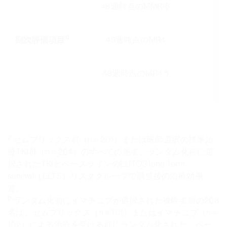
48週時点のMMR率
d
副次評価項目
48週時点のMR4
48週時点のMR4.5
a
セムブリックス群（n＝201）または医師選択の標準治
療TKI群（n＝204）のすべての患者。ランダム化前に選
択されたTKIとベースラインのEUTOS long-term
survival（ELTS）リスクグループで調整後の治療効果
差。
b
ランダム化前にイマチニブが選択された被験者層の203
名は、セムブリックス（n＝101）またはイマチニブ（n＝
102）による治療を受ける群にランダム化された。ベー