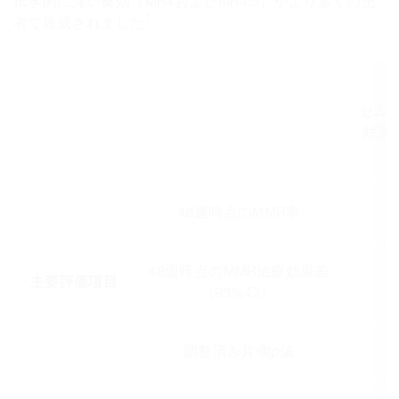
伝学的に深い奏効（MR4およびMR4.5）がより多くの患
1
者で達成されました
。
セムブ
対医
48週時点のMMR率
48週時点のMMR治療効果差
主要評価項目
（95% CI）
調整済み片側
p
値