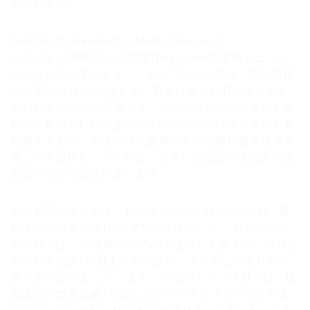
を示しました
。
South Australian Health & Medical Research
Institute（SAHMRI）の教授Tim Hughes医学博士は、次
のように述べています。「セムブリックスは、医師選択
の標準治療TKIと比較して、有意に優れた有効性を示し
た初めてのCML治療薬です。セムブリックスは優れた奏
効率と素晴らしい安全性および忍容性プロファイルを兼
ね備えており、初発のCML患者さんが治療目標を達成す
ることを後押ししてくれる、非常に有望な一次治療の選
択肢となる可能性があります。」
追跡期間の中央値は、セムブリックス群で16.3ヵ月、医
1
師選択の標準治療TKI群で15.7ヵ月でした
。セムブリッ
クス群では、48週時点でMMRを達成した患者が、医師選
択の標準治療TKI群より20%近く、イマチニブより30%
1
近く多くなりました
。また、セムブリックス群では、医
師選択の標準治療TKI群およびイマチニブよりも分子遺