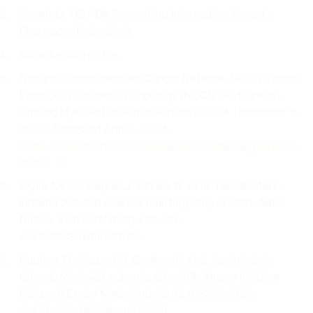
Scemblix. US FDA Prescribing Information. Novartis
Pharmaceuticals; 2021.
Novartis data on file.
National Comprehensive Cancer Network. NCCN Clinical
Practice Guidelines in Oncology (NCCN Guidelines®)
Chronic Myeloid Leukemia Version 2.2024. December 5,
2023. Accessed April 3, 2024.
https://www.nccn.org/professionals/physician_gls/pdf/c
ml.pdf
Wylie AA, Schoepfer J, Jahnke W, et al. The allosteric
inhibitor ABL001 enables dual targeting of BCR–ABL1.
Nature. 2017;543(7647):733-737.
doi:10.1038/nature21702
Hughes TP, Mauro MJ, Cortes JE, et al. Asciminib in
Chronic Myeloid Leukemia after ABL Kinase Inhibitor
Failure. N Engl J Med. 2019; 381(24):2315-2326.
doi:10.1056/NEJMoa1902328