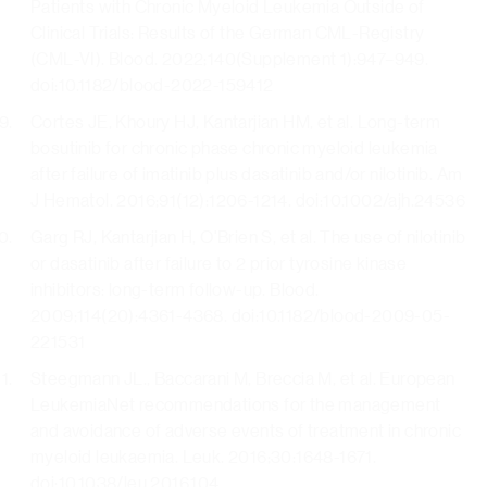
Patients with Chronic Myeloid Leukemia Outside of
Clinical Trials: Results of the German CML-Registry
(CML-VI). Blood. 2022;140(Supplement 1):947–949.
doi:10.1182/blood-2022-159412
Cortes JE, Khoury HJ, Kantarjian HM, et al. Long-term
bosutinib for chronic phase chronic myeloid leukemia
after failure of imatinib plus dasatinib and/or nilotinib. Am
J Hematol. 2016;91(12):1206-1214. doi:10.1002/ajh.24536
Garg RJ, Kantarjian H, O'Brien S, et al. The use of nilotinib
or dasatinib after failure to 2 prior tyrosine kinase
inhibitors: long-term follow-up. Blood.
2009;114(20):4361-4368. doi:10.1182/blood-2009-05-
221531
Steegmann JL., Baccarani M, Breccia M, et al. European
LeukemiaNet recommendations for the management
and avoidance of adverse events of treatment in chronic
myeloid leukaemia. Leuk. 2016;30:1648-1671.
doi:10.1038/leu.2016.104