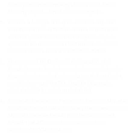
Society for Clinical Oncology (ASCO) 2024 Annual
Meeting; May 31 – June 4, 2024; Chicago, IL.
Hochhaus A, Saglio G, Hughes TP, et al. Long-term
benefits and risks of frontline nilotinib vs imatinib for
chronic myeloid leukemia in chronic phase: 5-year
update of the randomized ENESTnd trial. Leukemia.
2016;30(5):1044-1054. doi:10.1038/leu.2016.5
Brümmendorf TH, Cortes JE, de Souza CA, et al.
Bosutinib versus imatinib in newly diagnosed chronic-
phase chronic myeloid leukaemia: results from the 24-
month follow-up of the BELA trial. Br J Haematol.
2015;168(1):69-81. doi:10.1111/bjh.13108
Cortes JE, Gambacorti-Passerini C, Deininger MW, et al.
Bosutinib Versus Imatinib for Newly Diagnosed Chronic
Myeloid Leukemia: Results From the Randomized
BFORE Trial. J Clin Oncol. 2018;36(3):231-237.
doi:10.1200/JCO.2017.74.7162