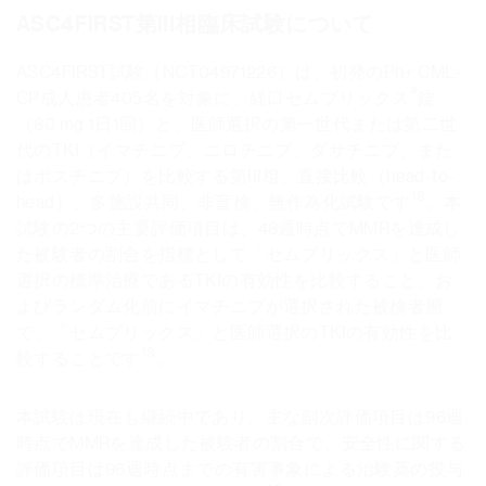
ASC4FIRST第III相臨床試験について
ASC4FIRST試験（NCT04971226）は、初発のPh+ CML-
®
CP成人患者405名を対象に、経口セムブリックス
錠
（80 mg 1日1回）と、医師選択の第一世代または第二世
代のTKI（イマチニブ、ニロチニブ、ダサチニブ、また
はボスチニブ）を比較する第III相、直接比較（head-to-
18
head）、多施設共同、非盲検、無作為化試験です
。本
試験の2つの主要評価項目は、48週時点でMMRを達成し
た被験者の割合を指標として「セムブリックス」と医師
選択の標準治療であるTKIの有効性を比較すること、お
よびランダム化前にイマチニブが選択された被検者層
で、「セムブリックス」と医師選択のTKIの有効性を比
18
較することです
。
本試験は現在も継続中であり、主な副次評価項目は96週
時点でMMRを達成した被験者の割合で、安全性に関する
評価項目は96週時点までの有害事象による治験薬の投与