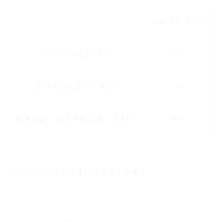
セムブリックス
a
グレード3以上のAE
38%
a
投与中止に至ったAE
5%
a
用量調節／投与中断に至ったAE
30%
a
1件以上のAEを発現した患者が対象。