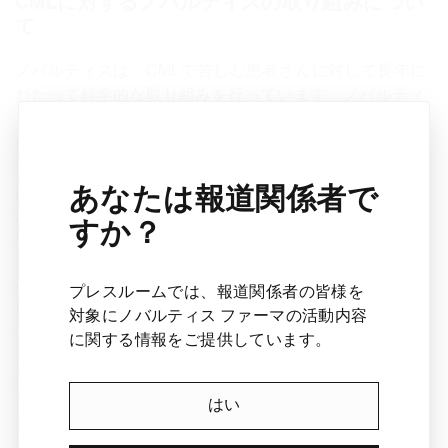
CMLに対するノバルティスの取り組みについ
て
ノバルティスは、CMLで苦しむ患者さんに対して長年に
わたって科学的な取り組みを行っています。ノバルティ
スの20年以上にわたる研究開発により、多くの患者さん
にとって、この疾患は致死的な白血病から慢性疾患へと
変化しました。このような進歩のなかで、ノバルティス
は現在も歩み続けています。今後も、この疾患に対する
あなたは報道関係者で
治療法を追求し、治療効果の目標を達成できずに多くの
すか？
患者さんが直面する治療抵抗性や不耐容という課題に取
り組んでまいります。これまで培ってきたものは、将来
のイノベーションの原動力となります。ノバルティスは
プレスルームでは、報道関係者の皆様を
引き続き、CMLにおける深刻なアンメットニーズに対処
対象にノバルティス ファーマの活動内容
するための新薬開発を先導していきます。このコミット
に関する情報をご提供しています。
メントは科学を超えるものです。Max Foundationとの提
携により、低中所得国の患者さんに対し20年以上前から
はい
グリベック、タシグナ、そして現在では「セムブリック
ス」へのアクセスを提供し、現在までに10万人の患者さ