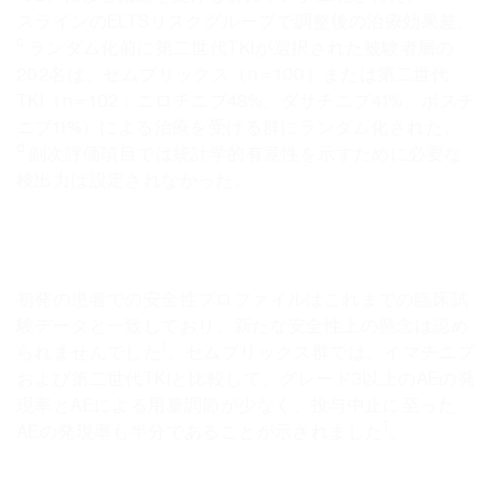
スラインのELTSリスクグループで調整後の治療効果差。
c
ランダム化前に第二世代TKIが選択された被験者層の
202名は、セムブリックス（n＝100）または第二世代
TKI（n＝102：ニロチニブ48%、ダサチニブ41%、ボスチ
ニブ11%）による治療を受ける群にランダム化された。
d
副次評価項目では統計学的有意性を示すために必要な
検出力は設定されなかった。
初発の患者での安全性プロファイルはこれまでの臨床試
験データと一致しており、新たな安全性上の懸念は認め
1
られませんでした
。セムブリックス群では、イマチニブ
および第二世代TKIと比較して、グレード3以上のAEの発
現率とAEによる用量調節が少なく、投与中止に至った
1
AEの発現率も半分であることが示されました
。