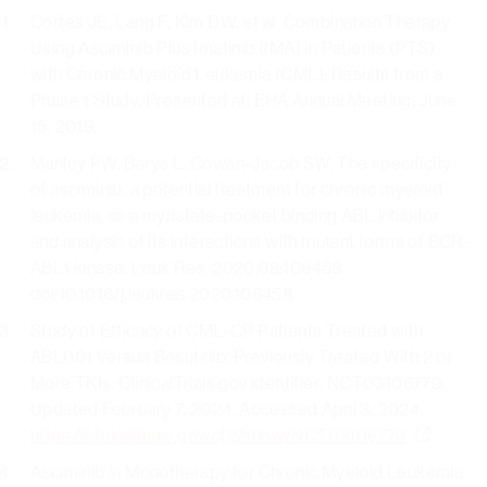
Cortes JE, Lang F, Kim DW, et al. Combination Therapy
Using Asciminib Plus Imatinib (IMA) in Patients (PTS)
with Chronic Myeloid Leukemia (CML): Results from a
Phase 1 Study. Presented at: EHA Annual Meeting; June
15, 2019.
Manley PW, Barys L, Cowan-Jacob SW. The specificity
of asciminib, a potential treatment for chronic myeloid
leukemia, as a myristate-pocket binding ABL inhibitor
and analysis of its interactions with mutant forms of BCR-
ABL1 kinase. Leuk Res. 2020;98:106458.
doi:10.1016/j.leukres.2020.106458
Study of Efficacy of CML-CP Patients Treated with
ABL001 Versus Bosutinib, Previously Treated With 2 or
More TKIs. ClinicalTrials.gov identifier: NCT03106779.
Updated February 7, 2024. Accessed April 3, 2024.
https://clinicaltrials.gov/ct2/show/NCT03106779
Asciminib in Monotherapy for Chronic Myeloid Leukemia