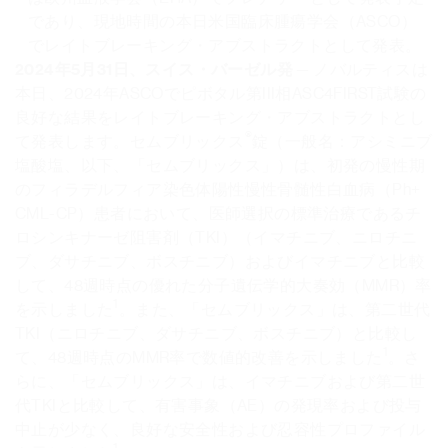
であり、現地時間の本日米国臨床腫瘍学会（ASCO）
でレイトブレーキング・アブストラクトとして発表。
2024年5月31日、スイス・バーゼル発
— ノバルティスは
本日、2024年ASCOでピボタル第III相ASC4FIRST試験の
良好な結果をレイトブレーキング・アブストラクトとし
®
て発表します。セムブリックス
錠（一般名：アシミニブ
塩酸塩、以下、「セムブリックス」）は、初発の慢性期
のフィラデルフィア染色体陽性慢性骨髄性白血病（Ph+
CML-CP）患者において、医師選択の標準治療であるチ
ロシンキナーゼ阻害剤（TKI）（イマチニブ、ニロチニ
ブ、ダサチニブ、ボスチニブ）およびイマチニブと比較
して、48週時点の優れた分子遺伝学的大奏効（MMR）率
1
を示しました
。また、「セムブリックス」は、第二世代
TKI（ニロチニブ、ダサチニブ、ボスチニブ）と比較し
1
て、48週時点のMMR率で数値的改善を示しました
。さ
らに、「セムブリックス」は、イマチニブおよび第二世
代TKIと比較して、有害事象（AE）の発現率および投与
中止が少なく、良好な安全性および忍容性プロファイル
1