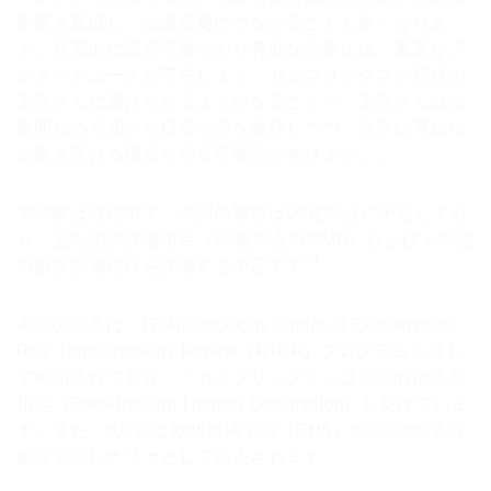
影響を及ぼし、治療変更につながることも多くなりま
す。長期的に忍容可能であり有効な治療には、重要なア
ンメットニーズが存在します。セムブリックスを初発の
患者さんに届けられるようになることで、患者さんは治
療開始の当初から日常生活を維持しつつ、非常に有効な
治療を受ける機会を得る可能性があります。」
本試験は継続中で、次回の解析は96週時点に予定してお
り、主な副次評価項目（96週時点のMMR）およびその他
18
の副次評価項目を評価する予定です
。
今回の結果は、FDAにOncology Center of Excellenceの
Real-Time Oncology Review（RTOR）プログラムを通じ
て申請されており、「セムブリックス」は画期的治療薬
指定（Breakthrough Therapy Designation）を受けていま
す。また、6月には欧州血液学会（EHA）の2024年学術
集会でプレナリーとして発表されます。