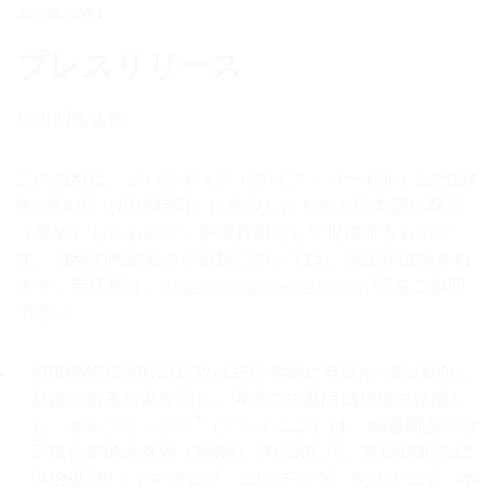
Jun 18, 2024
プレスリリース
報道関係各位
この資料は、ノバルティス（スイス・バーゼル）が2024
年5月31日（現地時間）に発表したものを日本語に翻訳
（要約）したもので、参考資料として提供するもので
す。資料の内容および解釈については、英語が優先され
ます。英語版は、
https://www.novartis.com
をご参照
下さい
​第III相ASC4FIRST試験は統計学的に有意かつ臨床的に
意義のある結果を示し、両方の主要評価項目を達成し
®
た。セムブリックス
（アシミニブ）は、48週時点の分
子遺伝学的大奏効（MMR）率に関して、医師選択の標
準治療TKI（イマチニブ、ニロチニブ、ダサチニブ、ボ