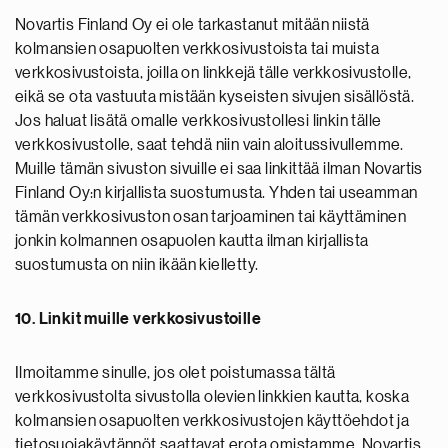
Novartis Finland Oy ei ole tarkastanut mitään niistä
kolmansien osapuolten verkkosivustoista tai muista
verkkosivustoista, joilla on linkkejä tälle verkkosivustolle,
eikä se ota vastuuta mistään kyseisten sivujen sisällöstä.
Jos haluat lisätä omalle verkkosivustollesi linkin tälle
verkkosivustolle, saat tehdä niin vain aloitussivullemme.
Muille tämän sivuston sivuille ei saa linkittää ilman Novartis
Finland Oy:n kirjallista suostumusta. Yhden tai useamman
tämän verkkosivuston osan tarjoaminen tai käyttäminen
jonkin kolmannen osapuolen kautta ilman kirjallista
suostumusta on niin ikään kielletty.
10. Linkit muille verkkosivustoille
Ilmoitamme sinulle, jos olet poistumassa tältä
verkkosivustolta sivustolla olevien linkkien kautta, koska
kolmansien osapuolten verkkosivustojen käyttöehdot ja
tietosuojakäytännöt saattavat erota omistamme. Novartis