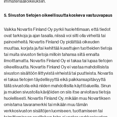
immateriaalioikeuksiin.
5. Sivuston tietojen oikeellisuutta koskeva vastuuvapaus
Vaikka Novartis Finland Oy pyrkii huolehtimaan, että tiedot
ovat tarkkoja ja ajan tasalla, niissä voi silti olla virheitä tai
painovirheitä. Novartis Finland Oy pidättää oikeuden
muuttaa, korjata ja/tai kehittää kuvattujen tuotteiden tietoja
tai muita sivuston tietoja milloin tahansa siitä ennalta
ilmoittamatta. Novartis Finland Oy ei takaa tai lupaa tietojen
oikeellisuutta. Novartis Finland Oy ei vastaa mahdollisista
sivuston sisältöön liittyvistä virheistä tai puutteista. Novartis
ei takaa tietojen täydellisyyttä eikä paikkansapitävyyttä
tällä sivustolla eikä niiden mahdollisilla käyttöalueilla. Sinun
ja muiden sivustolla kävijöiden on siis itse arvioitava tietoja
huolellisesti. Novartis Finland Oy, mikään muu Novartiksen
omistama tavaramerkki tai mikään muu tämän
verkkosivuston sisältöjen luomiseen, tuottamiseen tai