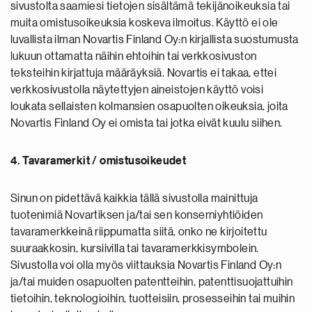
sivustolta saamiesi tietojen sisältämä tekijänoikeuksia tai
muita omistusoikeuksia koskeva ilmoitus. Käyttö ei ole
luvallista ilman Novartis Finland Oy:n kirjallista suostumusta
lukuun ottamatta näihin ehtoihin tai verkkosivuston
teksteihin kirjattuja määräyksiä. Novartis ei takaa, ettei
verkkosivustolla näytettyjen aineistojen käyttö voisi
loukata sellaisten kolmansien osapuolten oikeuksia, joita
Novartis Finland Oy ei omista tai jotka eivät kuulu siihen.
4. Tavaramerkit / omistusoikeudet
Sinun on pidettävä kaikkia tällä sivustolla mainittuja
tuotenimiä Novartiksen ja/tai sen konserniyhtiöiden
tavaramerkkeinä riippumatta siitä, onko ne kirjoitettu
suuraakkosin, kursiivilla tai tavaramerkkisymbolein.
Sivustolla voi olla myös viittauksia Novartis Finland Oy:n
ja/tai muiden osapuolten patentteihin, patenttisuojattuihin
tietoihin, teknologioihin, tuotteisiin, prosesseihin tai muihin