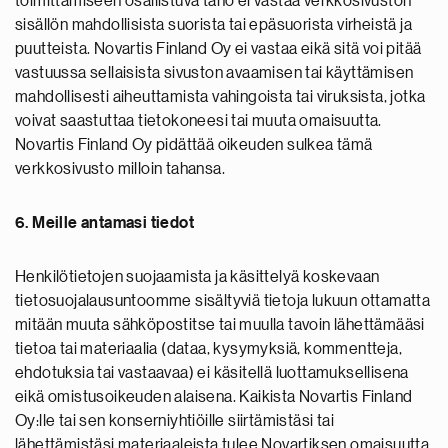
toimittamiseen osallistuva taho ei vastaa verkkosivuston
sisällön mahdollisista suorista tai epäsuorista virheistä ja
puutteista. Novartis Finland Oy ei vastaa eikä sitä voi pitää
vastuussa sellaisista sivuston avaamisen tai käyttämisen
mahdollisesti aiheuttamista vahingoista tai viruksista, jotka
voivat saastuttaa tietokoneesi tai muuta omaisuutta.
Novartis Finland Oy pidättää oikeuden sulkea tämä
verkkosivusto milloin tahansa.
6. Meille antamasi tiedot
Henkilötietojen suojaamista ja käsittelyä koskevaan
tietosuojalausuntoomme sisältyviä tietoja lukuun ottamatta
mitään muuta sähköpostitse tai muulla tavoin lähettämääsi
tietoa tai materiaalia (dataa, kysymyksiä, kommentteja,
ehdotuksia tai vastaavaa) ei käsitellä luottamuksellisena
eikä omistusoikeuden alaisena. Kaikista Novartis Finland
Oy:lle tai sen konserniyhtiöille siirtämistäsi tai
lähettämistäsi materiaaleista tulee Novartiksen omaisuutta,