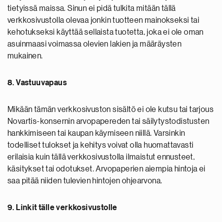
tietyissä maissa. Sinun ei pidä tulkita mitään tällä
verkkosivustolla olevaa jonkin tuotteen mainokseksi tai
kehotukseksi käyttää sellaista tuotetta, joka ei ole oman
asuinmaasi voimassa olevien lakien ja määräysten
mukainen.
8. Vastuuvapaus
Mikään tämän verkkosivuston sisältö ei ole kutsu tai tarjous
Novartis-konsernin arvopapereden tai säilytystodistusten
hankkimiseen tai kaupan käymiseen niillä. Varsinkin
todelliset tulokset ja kehitys voivat olla huomattavasti
erilaisia kuin tällä verkkosivustolla ilmaistut ennusteet,
käsitykset tai odotukset. Arvopaperien aiempia hintoja ei
saa pitää niiden tulevien hintojen ohjearvona.
9. Linkit tälle verkkosivustolle