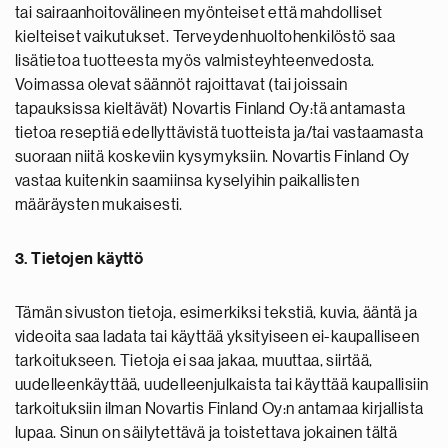
tai sairaanhoitovälineen myönteiset että mahdolliset
kielteiset vaikutukset. Terveydenhuoltohenkilöstö saa
lisätietoa tuotteesta myös valmisteyhteenvedosta.
Voimassa olevat säännöt rajoittavat (tai joissain
tapauksissa kieltävät) Novartis Finland Oy:tä antamasta
tietoa reseptiä edellyttävistä tuotteista ja/tai vastaamasta
suoraan niitä koskeviin kysymyksiin. Novartis Finland Oy
vastaa kuitenkin saamiinsa kyselyihin paikallisten
määräysten mukaisesti.
3. Tietojen käyttö
Tämän sivuston tietoja, esimerkiksi tekstiä, kuvia, ääntä ja
videoita saa ladata tai käyttää yksityiseen ei-kaupalliseen
tarkoitukseen. Tietoja ei saa jakaa, muuttaa, siirtää,
uudelleenkäyttää, uudelleenjulkaista tai käyttää kaupallisiin
tarkoituksiin ilman Novartis Finland Oy:n antamaa kirjallista
lupaa. Sinun on säilytettävä ja toistettava jokainen tältä