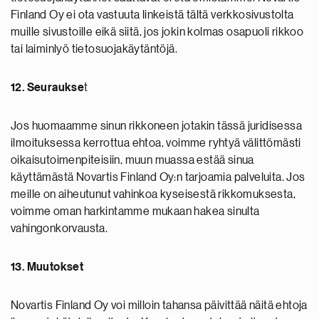
Finland Oy ei ota vastuuta linkeistä tältä verkkosivustolta
muille sivustoille eikä siitä, jos jokin kolmas osapuoli rikkoo
tai laiminlyö tietosuojakäytäntöjä.
12. Seuraukse
t
Jos huomaamme sinun rikkoneen jotakin tässä juridisessa
ilmoituksessa kerrottua ehtoa, voimme ryhtyä välittömästi
oikaisutoimenpiteisiin, muun muassa estää sinua
käyttämästä Novartis Finland Oy:n tarjoamia palveluita. Jos
meille on aiheutunut vahinkoa kyseisestä rikkomuksesta,
voimme oman harkintamme mukaan hakea sinulta
vahingonkorvausta.
13. Muutokset
Novartis Finland Oy voi milloin tahansa päivittää näitä ehtoja