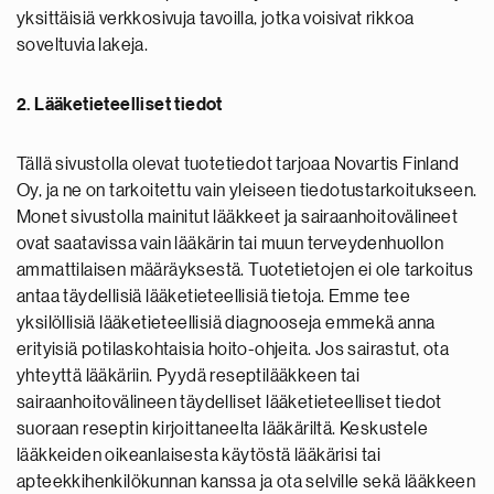
yksittäisiä verkkosivuja tavoilla, jotka voisivat rikkoa
soveltuvia lakeja.
2. Lääketieteelliset tiedot
Tällä sivustolla olevat tuotetiedot tarjoaa Novartis Finland
Oy, ja ne on tarkoitettu vain yleiseen tiedotustarkoitukseen.
Monet sivustolla mainitut lääkkeet ja sairaanhoitovälineet
ovat saatavissa vain lääkärin tai muun terveydenhuollon
ammattilaisen määräyksestä. Tuotetietojen ei ole tarkoitus
antaa täydellisiä lääketieteellisiä tietoja. Emme tee
yksilöllisiä lääketieteellisiä diagnooseja emmekä anna
erityisiä potilaskohtaisia hoito-ohjeita. Jos sairastut, ota
yhteyttä lääkäriin. Pyydä reseptilääkkeen tai
sairaanhoitovälineen täydelliset lääketieteelliset tiedot
suoraan reseptin kirjoittaneelta lääkäriltä. Keskustele
lääkkeiden oikeanlaisesta käytöstä lääkärisi tai
apteekkihenkilökunnan kanssa ja ota selville sekä lääkkeen