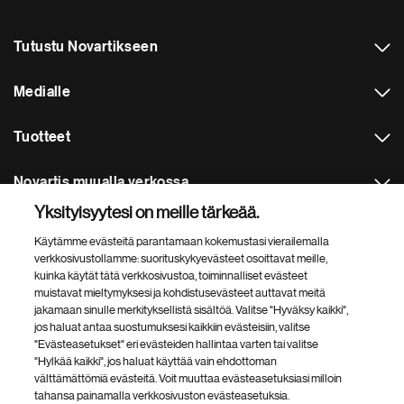
Tutustu Novartikseen
Medialle
Tuotteet
Novartis muualla verkossa
Yksityisyytesi on meille tärkeää.
Footer Site Search
Käytämme evästeitä parantamaan kokemustasi vierailemalla
verkkosivustollamme: suorituskykyevästeet osoittavat meille,
kuinka käytät tätä verkkosivustoa, toiminnalliset evästeet
muistavat mieltymyksesi ja kohdistusevästeet auttavat meitä
jakamaan sinulle merkityksellistä sisältöä. Valitse "Hyväksy kaikki",
jos haluat antaa suostumuksesi kaikkiin evästeisiin, valitse
"Evästeasetukset" eri evästeiden hallintaa varten tai valitse
"Hylkää kaikki", jos haluat käyttää vain ehdottoman
Footer
© 2026 Novartis Finland Oy
välttämättömiä evästeitä. Voit muuttaa evästeasetuksiasi milloin
Bottom
tahansa painamalla verkkosivuston evästeasetuksia.
Käyttöehdot, tietosuojailmoitukset ja yhteisösäännöt
Evästeasetukset