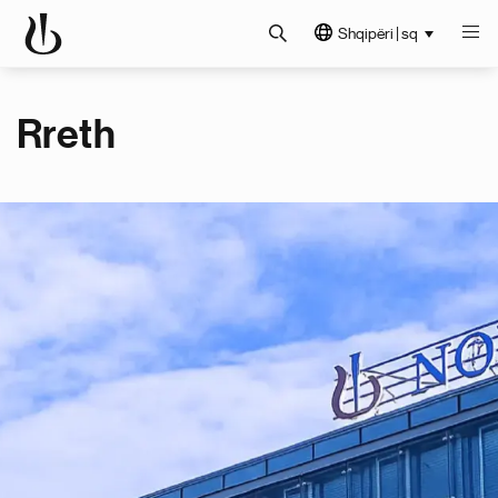
Shqipëri | sq
Rreth