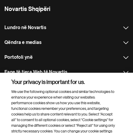
Novartis Shqipëri
Lundro në Novartis
Qëndra e medias
Portofoli ynë
Faqe të tjera Web të Novartis
Your privacy is important for us.
Footer Site Search
We use the following optional cookies and similar technologies to
enhance your experience when visiting our websites:
performance cookies show us how you use this website,
functional cookies remember your preferences, and targeting
cookies help us to share content relevant to you. Select “Accept
all” to consent to all optional cookies, select “Cookie settings” for
managing the different cookies or select “Reject all” for using only
strictly necessary cookies. You can change your cookie settings