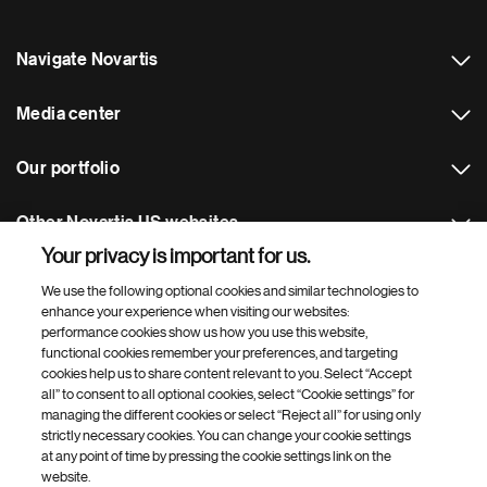
Navigate Novartis
Media center
Our portfolio
Other Novartis US websites
Your privacy is important for us.
Footer Site Search
We use the following optional cookies and similar technologies to
enhance your experience when visiting our websites:
performance cookies show us how you use this website,
functional cookies remember your preferences, and targeting
cookies help us to share content relevant to you. Select “Accept
all” to consent to all optional cookies, select “Cookie settings” for
managing the different cookies or select “Reject all” for using only
strictly necessary cookies. You can change your cookie settings
Footer
© 2026 Novartis Pharmaceuticals Corporation
at any point of time by pressing the cookie settings link on the
Bottom
website.
Terms of use
Privacy policy
Consumer health privacy policy