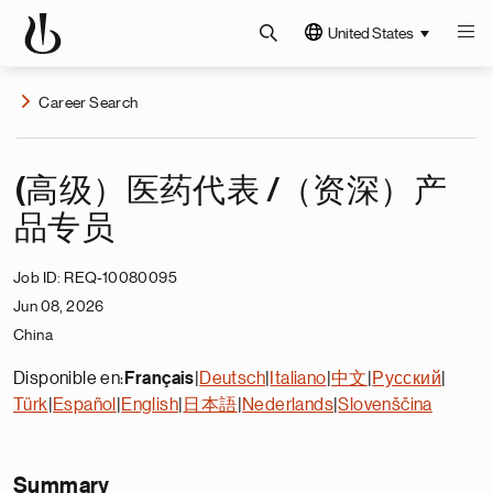
United States
Career Search
(高级）医药代表 /（资深）产
品专员
Job ID
REQ-10080095
Jun 08, 2026
China
Disponible en:
Français
|
Deutsch
|
Italiano
|
中文
|
Русский
|
Türk
|
Español
|
English
|
日本語
|
Nederlands
|
Slovenščina
Summary