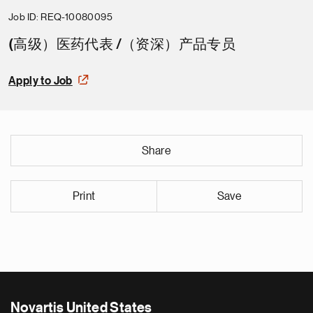
Job ID
REQ-10080095
(高级）医药代表 /（资深）产品专员
Apply to Job
Share
Print
Save
Novartis United States