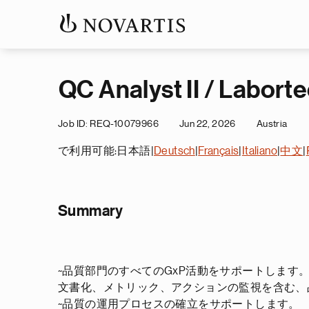
QC Analyst II / Labort
Job ID
REQ-10079966
Jun 22, 2026
Austria
で利用可能:
日本語
|
Deutsch
|
Français
|
Italiano
|
中文
|
Summary
~品質部門のすべてのGxP活動をサポートします
文書化、メトリック、アクションの監視を含む、
~品質の運用プロセスの確立をサポートします。