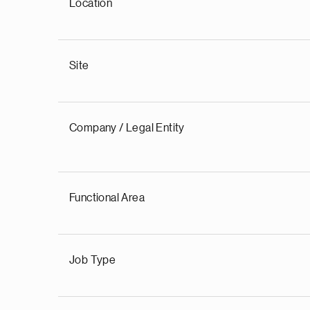
Location
Site
Company / Legal Entity
Functional Area
Job Type