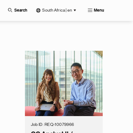
South Africa | en
Search
Menu
Job ID
REQ-10079966