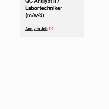
QC Analyst II /
Labortechniker
(m/w/d)
Apply to Job