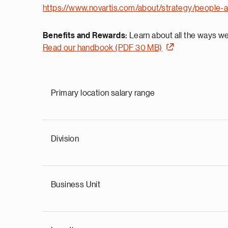
https://www.novartis.com/about/strategy/people-a
Benefits and Rewards:
Learn about all the ways we’
Read our handbook (PDF 30 MB)
Primary location salary range
Division
Business Unit