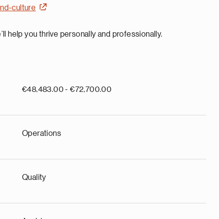
nd-culture
ll help you thrive personally and professionally.
€48,483.00 - €72,700.00
Operations
Quality