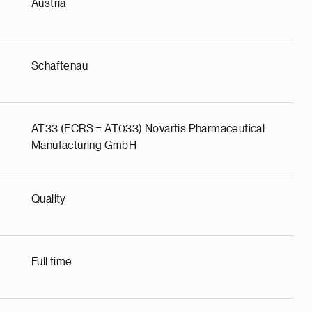
Austria
Schaftenau
AT33 (FCRS = AT033) Novartis Pharmaceutical
Manufacturing GmbH
Quality
Full time