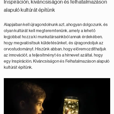
Inspiráción, kíváncsiságon és felhatalmazáson
alapuló kultúrát építünk
Alapjaiban kell újragondolnunk azt, ahogyan dolgozunk, és
olyan kultúrát kell megteremtenünk, amely a lehető
legjobbat hozza ki munkatársainkból annak érdekében,
hogy megvalósítsuk küldetésünket, és újragondoljuk az
orvostudományt. Hiszünk abban, hogy előremozdíthatjuk
az innovációt, a teljesítményt és a hírnevet azáltal, hogy
egy Inspiráción, Kíváncsiságon és Felhatalmazáson alapuló
kultúrát építünk.