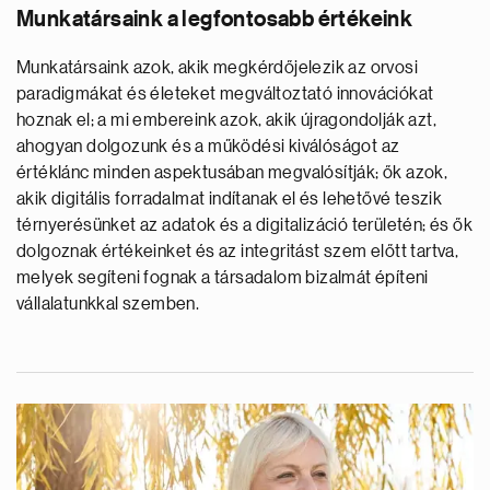
Munkatársaink a legfontosabb értékeink
Munkatársaink azok, akik megkérdőjelezik az orvosi
paradigmákat és életeket megváltoztató innovációkat
hoznak el; a mi embereink azok, akik újragondolják azt,
ahogyan dolgozunk és a működési kiválóságot az
értéklánc minden aspektusában megvalósítják; ők azok,
akik digitális forradalmat indítanak el és lehetővé teszik
térnyerésünket az adatok és a digitalizáció területén; és ők
dolgoznak értékeinket és az integritást szem előtt tartva,
melyek segíteni fognak a társadalom bizalmát építeni
vállalatunkkal szemben.