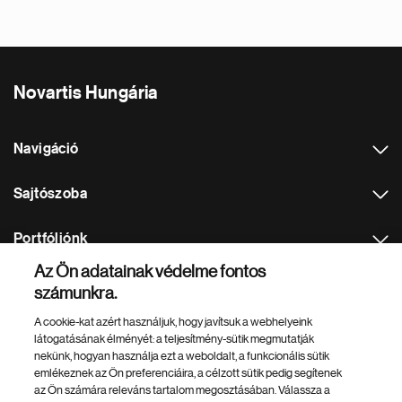
Novartis Hungária
Navigáció
Sajtószoba
Portfóliónk
Az Ön adatainak védelme fontos
Más Novartis weboldalak
számunkra.
A cookie-kat azért használjuk, hogy javítsuk a webhelyeink
Footer Site Search
látogatásának élményét: a teljesítmény-sütik megmutatják
nekünk, hogyan használja ezt a weboldalt, a funkcionális sütik
emlékeznek az Ön preferenciáira, a célzott sütik pedig segítenek
az Ön számára releváns tartalom megosztásában. Válassza a