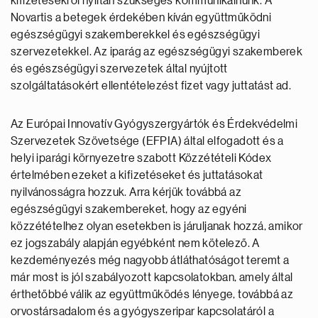
kifizetésekről nyíltan szükséges kommunikálnunk. A
Novartis a betegek érdekében kíván együttműködni
egészségügyi szakemberekkel és egészségügyi
szervezetekkel. Az iparág az egészségügyi szakemberek
és egészségügyi szervezetek által nyújtott
szolgáltatásokért ellentételezést fizet vagy juttatást ad.
Az Európai Innovatív Gyógyszergyártók és Érdekvédelmi
Szervezetek Szövetsége (EFPIA) által elfogadott és a
helyi iparági környezetre szabott Közzétételi Kódex
értelmében ezeket a kifizetéseket és juttatásokat
nyilvánosságra hozzuk. Arra kérjük továbbá az
egészségügyi szakembereket, hogy az egyéni
közzétételhez olyan esetekben is járuljanak hozzá, amikor
ez jogszabály alapján egyébként nem kötelező. A
kezdeményezés még nagyobb átláthatóságot teremt a
már most is jól szabályozott kapcsolatokban, amely által
érthetőbbé válik az együttműködés lényege, továbbá az
orvostársadalom és a gyógyszeripar kapcsolatáról a