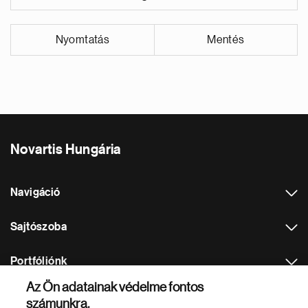
Nyomtatás
Mentés
Novartis Hungária
Navigáció
Sajtószoba
Portfóliónk
Az Ön adatainak védelme fontos
Más Novartis weboldalak
számunkra.