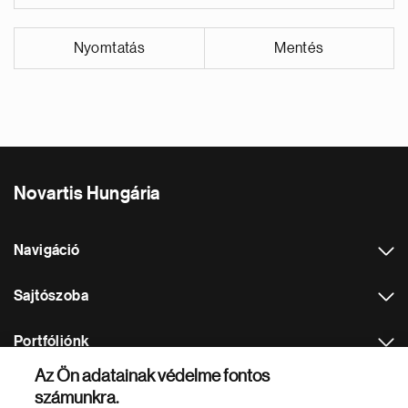
Nyomtatás
Mentés
Novartis Hungária
Navigáció
Sajtószoba
Portfóliónk
Az Ön adatainak védelme fontos
Más Novartis weboldalak
számunkra.