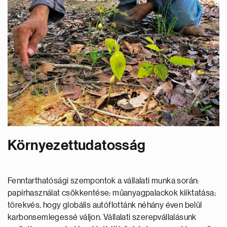
Környezettudatosság
Fenntarthatósági szempontok a vállalati munka során:
papírhasználat csökkentése; műanyagpalackok kiiktatása;
törekvés, hogy globális autóflottánk néhány éven belül
karbonsemlegessé váljon. Vállalati szerepvállalásunk