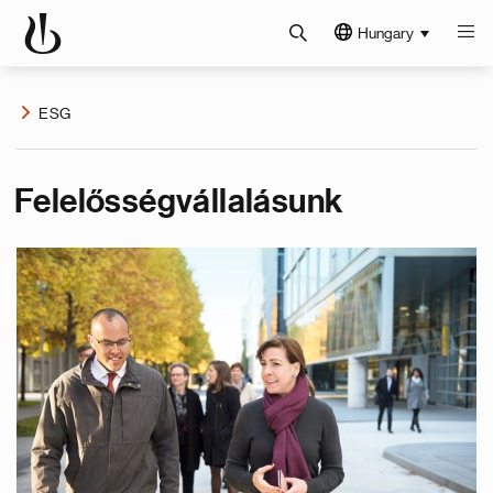
Hungary
ESG
Felelősségvállalásunk