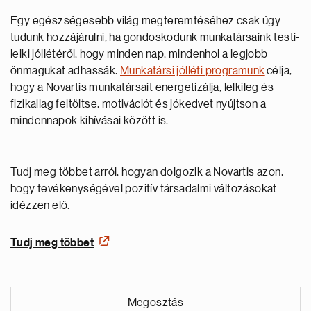
Egy egészségesebb világ megteremtéséhez csak úgy
tudunk hozzájárulni, ha gondoskodunk munkatársaink testi-
lelki jóllétéről, hogy minden nap, mindenhol a legjobb
önmagukat adhassák.
Munkatársi jólléti programunk
célja,
hogy a Novartis munkatársait energetizálja, lelkileg és
fizikailag feltöltse, motivációt és jókedvet nyújtson a
mindennapok kihívásai között is.
Tudj meg többet arról, hogyan dolgozik a Novartis azon,
hogy tevékenységével pozitív társadalmi változásokat
idézzen elő.
Tudj meg többet
Megosztás