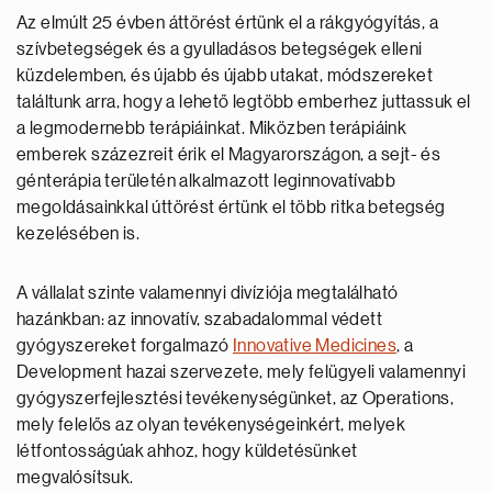
Az elmúlt 25 évben áttörést értünk el a rákgyógyítás, a
szívbetegségek és a gyulladásos betegségek elleni
küzdelemben, és újabb és újabb utakat, módszereket
találtunk arra, hogy a lehető legtöbb emberhez juttassuk el
a legmodernebb terápiáinkat. Miközben terápiáink
emberek százezreit érik el Magyarországon, a sejt- és
génterápia területén alkalmazott leginnovatívabb
megoldásainkkal úttörést értünk el több ritka betegség
kezelésében is.
A vállalat szinte valamennyi divíziója megtalálható
hazánkban: az innovatív, szabadalommal védett
gyógyszereket forgalmazó
Innovative Medicines
, a
Development hazai szervezete, mely felügyeli valamennyi
gyógyszerfejlesztési tevékenységünket, az Operations,
mely felelős az olyan tevékenységeinkért, melyek
létfontosságúak ahhoz, hogy küldetésünket
megvalósítsuk.