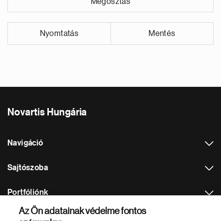
Megosztás
Nyomtatás
Mentés
Novartis Hungária
Navigáció
Sajtószoba
Portfóliónk
Az Ön adatainak védelme fontos
Más Novartis weboldalak