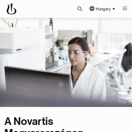
Hungary
A Novartis