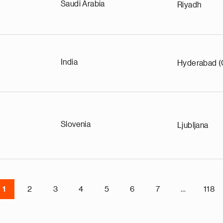
Saudi Arabia
Riyadh
India
Hyderabad (
Slovenia
Ljubljana
1
2
3
4
5
6
7
…
118