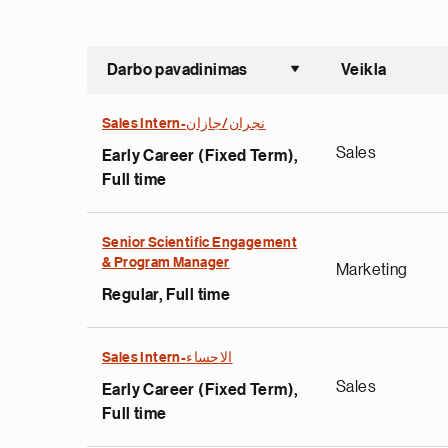
Darbo pavadinimas
Veikla
Sort asce
Sales Intern-نجران/جازان
Sales
Early Career (Fixed Term),
Full time
Senior Scientific Engagement
& Program Manager
Marketing
Regular, Full time
Sales Intern-الاحساء
Sales
Early Career (Fixed Term),
Full time