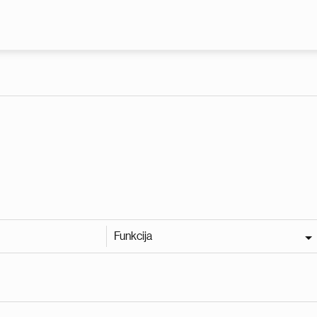
Pereiti į pagrindinį turinį
Funkcija