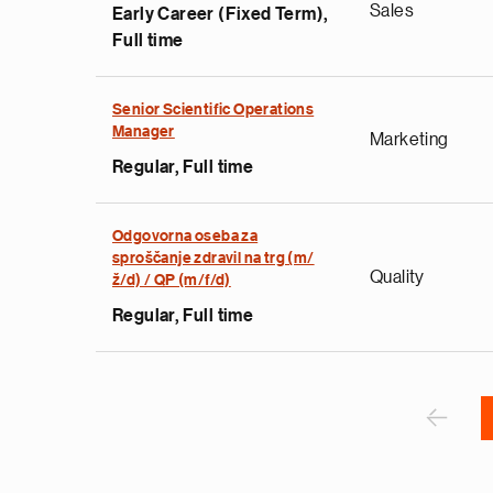
Sales
Early Career (Fixed Term),
p
Full time
a
l
s
Senior Scientific Operations
u
Manager
Marketing
p
Regular, Full time
s
i
n
Odgovorna oseba za
s
sproščanje zdravil na trg (m/
Quality
ž/d) / QP (m/f/d)
e
t
Regular, Full time
s
k
Pagination
n
A
‹