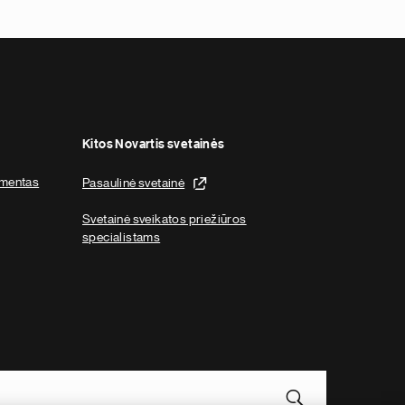
x
t
p
a
g
e
Kitos Novartis svetainės
imentas
Pasaulinė svetainė
Svetainė sveikatos priežiūros
specialistams