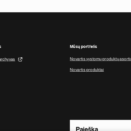
s
Mūsų portfelis
Novartis vystomų produktų asort
archyvas
Novartis produktai
Footer Site Search