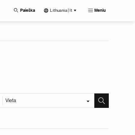
Lithuania | lt
Paieška
Meniu
Vieta